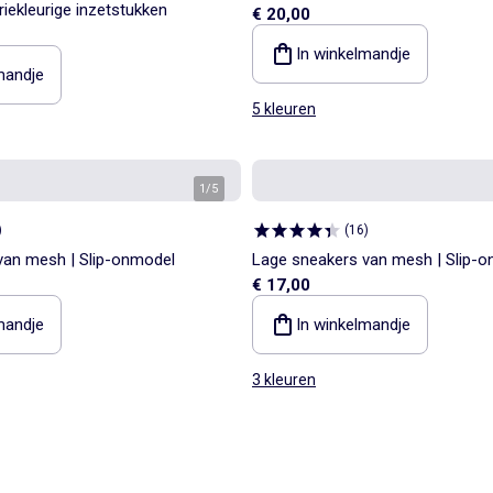
iekleurige inzetstukken
€ 20,00
In winkelmandje
mandje
5 kleuren
1
/
5
)
(
16
)
van mesh | Slip-onmodel
Lage sneakers van mesh | Slip-
€ 17,00
mandje
In winkelmandje
3 kleuren