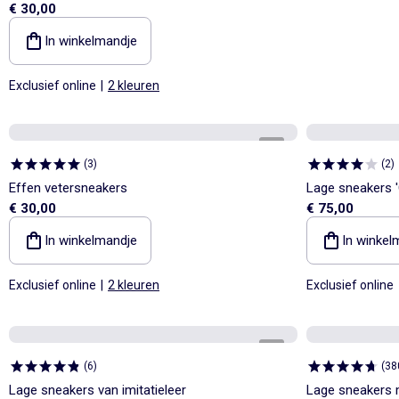
€ 30,00
In winkelmandje
Exclusief online
|
2 kleuren
1
/
4
(
3
)
(
2
)
Effen vetersneakers
Lage sneakers '
€ 30,00
€ 75,00
In winkelmandje
In winkel
Exclusief online
|
2 kleuren
Exclusief online
1
/
4
(
6
)
(
38
Lage sneakers van imitatieleer
Lage sneakers 