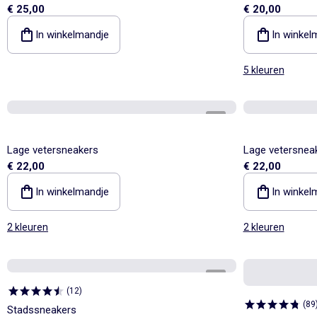
€ 25,00
€ 20,00
In winkelmandje
In winkel
5 kleuren
1
/
4
Lage vetersneakers
Lage vetersnea
€ 22,00
€ 22,00
In winkelmandje
In winkel
2 kleuren
2 kleuren
1
/
5
(
12
)
(
89
Stadssneakers