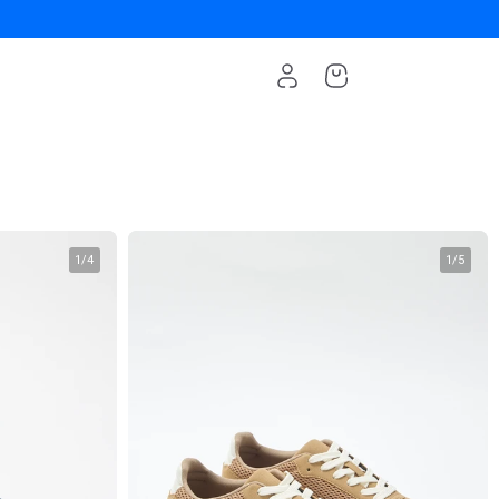
1
/
4
1
/
5