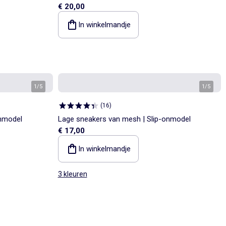
€ 20,00
In winkelmandje
1
/
5
1
/
5
(
16
)
onmodel
Lage sneakers van mesh | Slip-onmodel
€ 17,00
In winkelmandje
3 kleuren