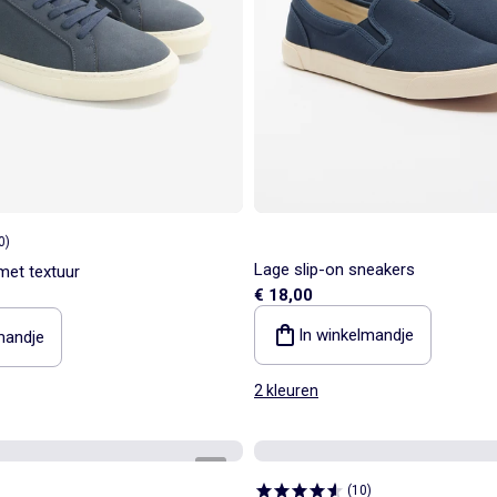
0
)
Lage slip-on sneakers
met textuur
€ 18,00
In winkelmandje
mandje
2 kleuren
1
/
4
(
10
)