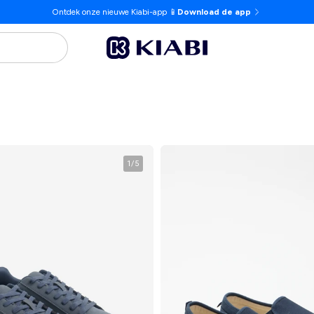
Ontdek onze nieuwe Kiabi-app 📱
Download de app
1
/
5