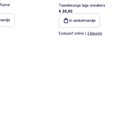
'Puma'
Tweekleurige lage sneakers
€ 30,00
mandje
In winkelmandje
Exclusief online
|
2 kleuren