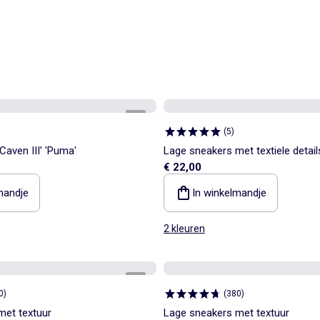
1
/
4
(
5
)
Caven III' 'Puma'
Lage sneakers met textiele detail
€ 22,00
mandje
In winkelmandje
2 kleuren
1
/
5
0
)
(
380
)
met textuur
Lage sneakers met textuur