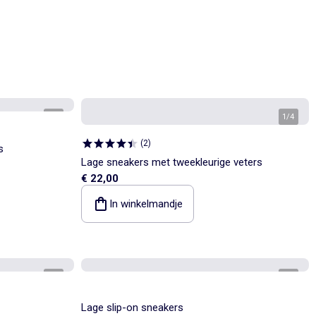
1
/
5
1
/
4
(
2
)
s
Lage sneakers met tweekleurige veters
€ 22,00
In winkelmandje
1
/
5
1
/
4
Lage slip-on sneakers