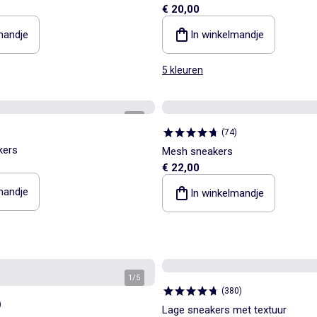
€ 20,00
mandje
In winkelmandje
5 kleuren
1
/
4
(
74
)
kers
Mesh sneakers
€ 22,00
mandje
In winkelmandje
1
/
5
(
380
)
)
Lage sneakers met textuur