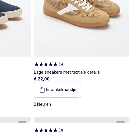
(
5
)
Lage sneakers met textiele details
€ 22,00
In winkelmandje
2 kleuren
1
/
4
1
/
4
(
3
)