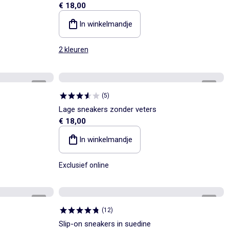
€ 18,00
In winkelmandje
2 kleuren
1
/
5
1
/
5
(
5
)
Lage sneakers zonder veters
€ 18,00
In winkelmandje
Exclusief online
1
/
5
1
/
5
(
12
)
Slip-on sneakers in suedine