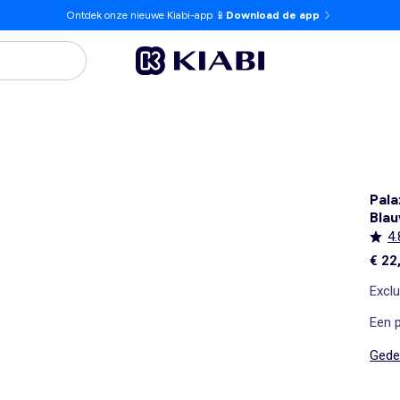
Ontdek onze nieuwe Kiabi-app 📱
Download de app
Pala
Bla
4.
€ 22
Exclu
Een p
Gedet