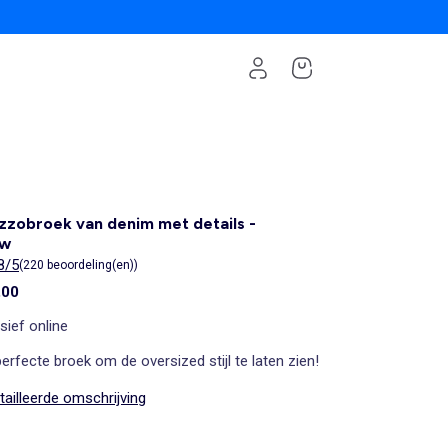
zzobroek van denim met details -
uw
8/5
(220 beoordeling(en))
,00
sief online
erfecte broek om de oversized stijl te laten zien!
ailleerde omschrijving