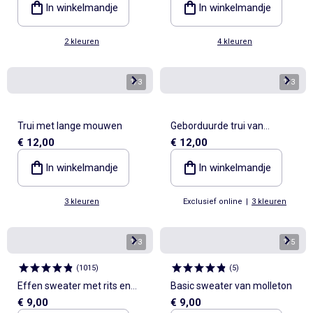
In winkelmandje
In winkelmandje
2 kleuren
4 kleuren
1
/
3
1
/
3
Trui met lange mouwen
Geborduurde trui van
€ 12,00
€ 12,00
pointelletricot
In winkelmandje
In winkelmandje
3 kleuren
Exclusief online
|
3 kleuren
1
/
3
1
/
5
(
1015
)
(
5
)
Effen sweater met rits en
Basic sweater van molleton
€ 9,00
€ 9,00
capuchon