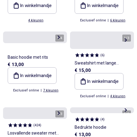
In winkelmandje
In winkelmandje
4 kleuren
Exclusief online
|
6 kleuren
1
/
4
1
/
3
(
6
)
Basic hoodie met rits
Sweatshirt met lange
€ 13,00
€ 15,00
mouwen en
In winkelmandje
drukknoopsluiting
In winkelmandje
Exclusief online
|
7 kleuren
Exclusief online
|
4 kleuren
1
/
3
1
/
3
(
4
)
(
424
)
Bedrukte hoodie
Losvallende sweater met
€ 13,00