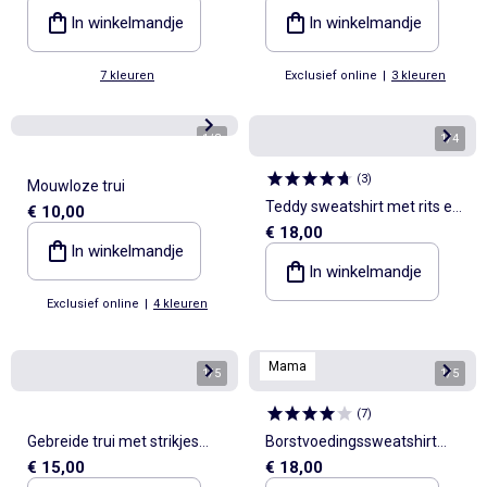
In winkelmandje
In winkelmandje
7 kleuren
Exclusief online
|
3 kleuren
1
/
3
1
/
4
(
3
)
Mouwloze trui
Teddy sweatshirt met rits en
€ 10,00
€ 18,00
opstaande kraag
In winkelmandje
In winkelmandje
Exclusief online
|
4 kleuren
Mama
1
/
5
1
/
5
(
7
)
Gebreide trui met strikjes
Borstvoedingssweatshirt
€ 15,00
€ 18,00
aan de voorkant
met print