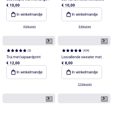
€ 10,00
€ 10,00
mouwen en polokraag
In winkelmandje
In winkelmandje
4 kleuren
3 kleuren
1
/
3
1
/
3
(
2
)
(
424
)
Trui met luipaardprint
Losvallende sweater met
€ 12,00
€ 8,00
print
In winkelmandje
In winkelmandje
12 kleuren
1
/
3
1
/
3