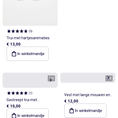
(
5
)
Trui met hartjesanimaties
€ 13,00
In winkelmandje
1
/
3
1
/
4
(
1
)
Vest met lange mouwen en
Gestreept trui met
€ 12,00
ruches
€ 10,00
knoopsluiting op de schouder
In winkelmandje
In winkelmandje