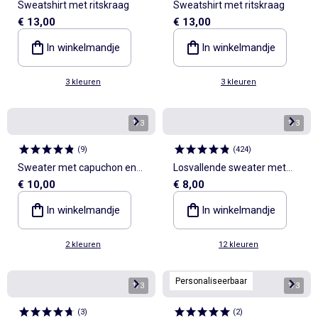
Sweatshirt met ritskraag
Sweatshirt met ritskraag
€ 13,00
€ 13,00
In winkelmandje
In winkelmandje
3 kleuren
3 kleuren
1
/
3
1
/
3
(
9
)
(
424
)
Sweater met capuchon en
Losvallende sweater met
€ 10,00
€ 8,00
korte mouwen
print
In winkelmandje
In winkelmandje
2 kleuren
12 kleuren
Personaliseerbaar
1
/
3
1
/
3
(
3
)
(
2
)