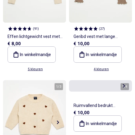
(
91
)
(
27
)
Effen lichtgewicht vest met
Geribd vest met lange
€ 8,00
€ 10,00
ronde hals
mouwen
In winkelmandje
In winkelmandje
5 kleuren
4 kleuren
1
/
3
1
/
4
Ruimvallend bedrukt
€ 10,00
sweatshirt
In winkelmandje