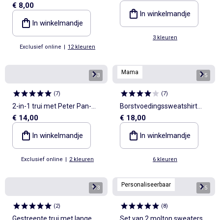
€ 8,00
print
In winkelmandje
In winkelmandje
3 kleuren
Exclusief online
|
12 kleuren
Mama
1
/
3
1
/
5
(
7
)
(
7
)
2-in-1 trui met Peter Pan-
Borstvoedingssweatshirt
€ 14,00
€ 18,00
kraag
met print
In winkelmandje
In winkelmandje
Exclusief online
|
2 kleuren
6 kleuren
Personaliseerbaar
1
/
3
1
/
5
(
2
)
(
8
)
Gestreepte trui met lange
Set van 2 molton sweaters