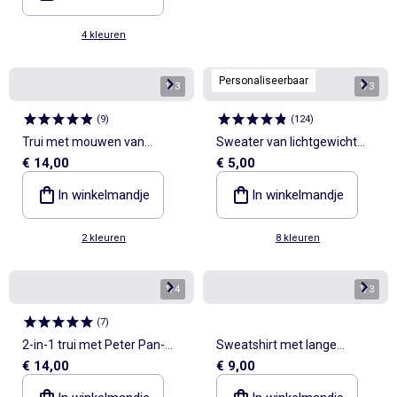
4 kleuren
Personaliseerbaar
1
/
3
1
/
3
(
9
)
(
124
)
Trui met mouwen van
Sweater van lichtgewicht
€ 14,00
€ 5,00
katoenen voile
molton met print
In winkelmandje
In winkelmandje
2 kleuren
8 kleuren
1
/
4
1
/
3
(
7
)
2-in-1 trui met Peter Pan-
Sweatshirt met lange
€ 14,00
€ 9,00
kraag
mouwen en polokraag