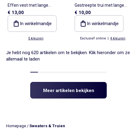
Effen vest met lange
Gestreepte trui met lange
€ 13,00
€ 10,00
mouwen
mouwen en polokraag
In winkelmandje
In winkelmandje
5 kleuren
Exclusief online
|
4 kleuren
Je hebt nog 620 artikelen om te bekijken. Klik hieronder om ze
allemaal te laden
Meer artikelen bekijken
Homepage
/
Sweaters & Truien