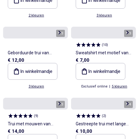
In winkelmandje
In winkelmandje
2 kleuren
3 kleuren
1
/
3
1
/
3
(
10
)
Geborduurde trui van
Sweatshirt met motief van
€ 12,00
€ 7,00
pointelletricot
molton
In winkelmandje
In winkelmandje
3 kleuren
Exclusief online
|
5 kleuren
1
/
3
1
/
4
(
9
)
(
2
)
Trui met mouwen van
Gestreepte trui met lange
€ 14,00
€ 10,00
katoenen voile
mouwen en polokraag