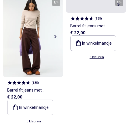
1
/
4
1
/
4
(
135
)
Barrel fit jeans met
€ 22,00
asymmetrische
knoopsluiting
In winkelmandje
5 kleuren
(
135
)
Barrel fit jeans met
€ 22,00
asymmetrische
knoopsluiting
In winkelmandje
5 kleuren