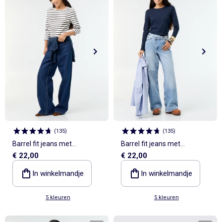
(
135
)
(
135
)
Barrel fit jeans met
Barrel fit jeans met
€ 22,00
€ 22,00
asymmetrische
asymmetrische
knoopsluiting
knoopsluiting
In winkelmandje
In winkelmandje
5 kleuren
5 kleuren