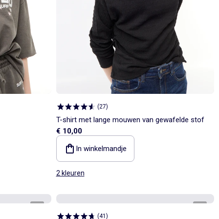
(
27
)
T-shirt met lange mouwen van gewafelde stof
€ 10,00
In winkelmandje
2 kleuren
1
/
3
1
/
3
(
41
)