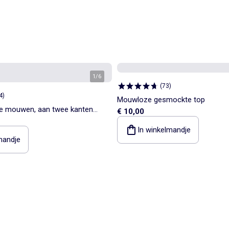
1
/
6
(
73
)
4
)
Mouwloze gesmockte top
rte mouwen, aan twee kanten
€ 10,00
In winkelmandje
mandje