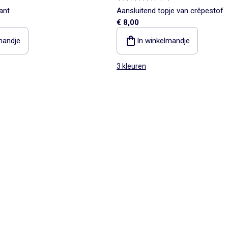
ant
Aansluitend topje van crêpestof
€ 8,00
mandje
In winkelmandje
3 kleuren