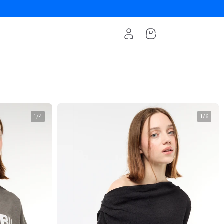
1
/
4
1
/
6