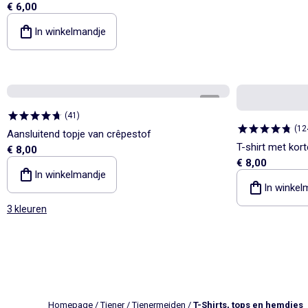
€ 6,00
In winkelmandje
1
/
3
(
41
)
(
12
Aansluitend topje van crêpestof
T-shirt met ko
€ 8,00
€ 8,00
bedrukt
In winkelmandje
In winkel
3 kleuren
Homepage
/
Tiener
/
Tienermeiden
/
T-Shirts, tops en hemdjes