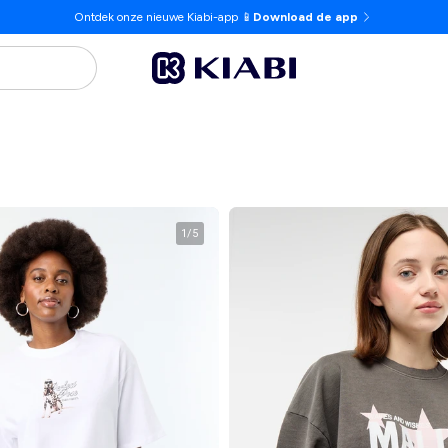
Ontdek onze nieuwe Kiabi-app 📱
Download de app
1
/
5