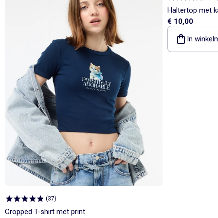
Haltertop met k
€ 10,00
In winkel
(
37
)
Cropped T-shirt met print