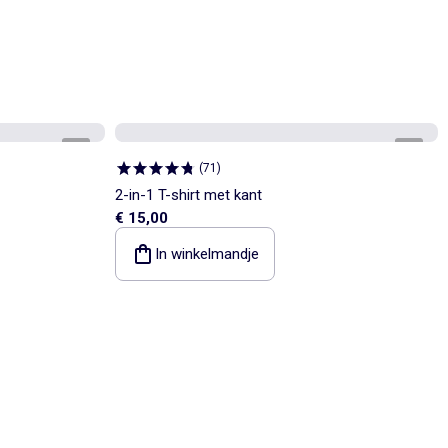
1
/
6
1
/
5
(
71
)
2-in-1 T-shirt met kant
€ 15,00
In winkelmandje