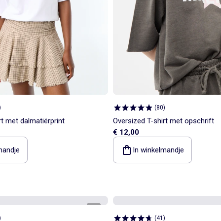
)
(
80
)
t met dalmatiërprint
Oversized T-shirt met opschrift
€ 12,00
mandje
In winkelmandje
1
/
5
)
(
41
)