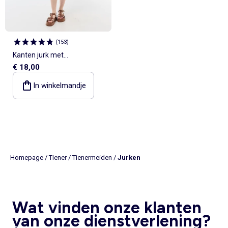
(
153
)
Kanten jurk met
€ 18,00
pagodemouwen
In winkelmandje
Homepage
/
Tiener
/
Tienermeiden
/
Jurken
Wat vinden onze klanten
van onze dienstverlening?