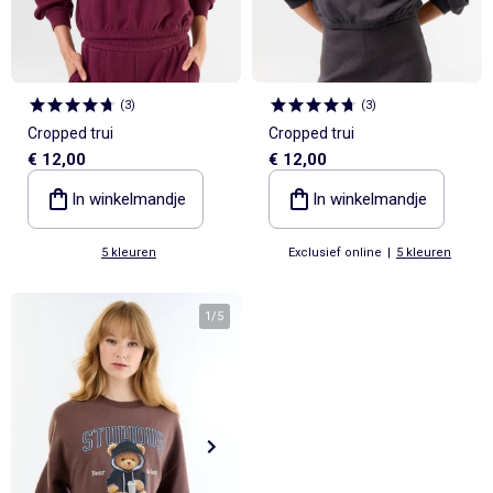
(
3
)
(
3
)
Cropped trui
Cropped trui
€ 12,00
€ 12,00
In winkelmandje
In winkelmandje
5 kleuren
Exclusief online
|
5 kleuren
1
/
5