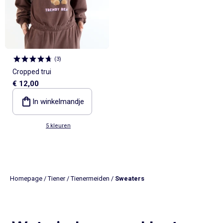
(
3
)
Cropped trui
€ 12,00
In winkelmandje
5 kleuren
Homepage
/
Tiener
/
Tienermeiden
/
Sweaters