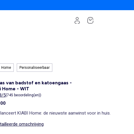
i Home
Personaliseerbaar
as van badstof en katoengaas -
i Home - WIT
8/5
(745 beoordeling(en))
,00
 lanceert KIABI Home: de nieuwste aanwinst voor in huis.
ailleerde omschrijving