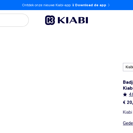
Ontdek onze nieuwe Kiabi-app 📱
Download de app
Kiab
Badj
Kiab
4.
€ 20
Kiabi
Gedet