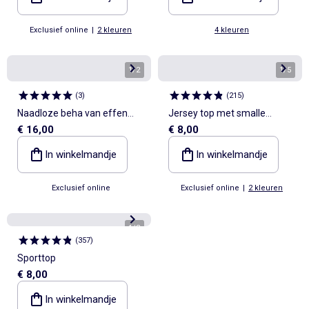
Exclusief online
|
2 kleuren
4 kleuren
1
/
2
1
/
5
(
3
)
(
215
)
Naadloze beha van effen
Jersey top met smalle
€ 16,00
€ 8,00
katoen DIM
bandjes - Setje van 2
In winkelmandje
In winkelmandje
Exclusief online
Exclusief online
|
2 kleuren
1
/
3
(
357
)
Sporttop
€ 8,00
In winkelmandje