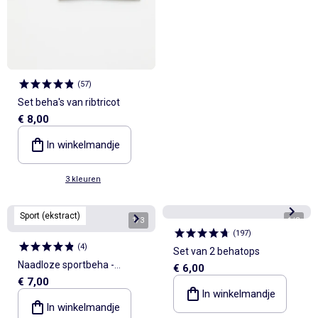
(
57
)
Set beha's van ribtricot
€ 8,00
In winkelmandje
3 kleuren
Sport (ekstract)
1
/
3
1
/
3
(
197
)
(
4
)
Set van 2 behatops
Naadloze sportbeha -
€ 6,00
€ 7,00
(ekstract)
In winkelmandje
In winkelmandje