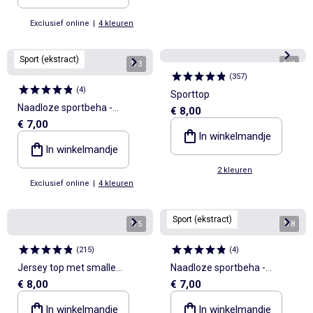
Exclusief online
|
4 kleuren
Sport (ekstract)
1
/
3
1
/
3
(
357
)
(
4
)
Sporttop
Naadloze sportbeha -
€ 8,00
€ 7,00
(ekstract)
In winkelmandje
In winkelmandje
2 kleuren
Exclusief online
|
4 kleuren
Sport (ekstract)
1
/
5
1
/
8
(
215
)
(
4
)
Jersey top met smalle
Naadloze sportbeha -
€ 8,00
€ 7,00
bandjes - Setje van 2
(ekstract)
In winkelmandje
In winkelmandje