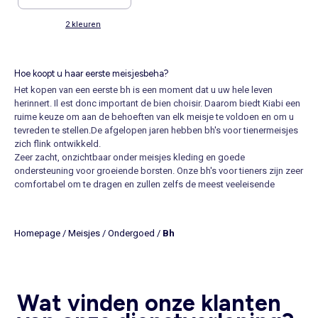
2 kleuren
Hoe koopt u haar eerste meisjesbeha?
Het kopen van een eerste bh is een moment dat u uw hele leven
herinnert. Il est donc important de bien choisir. Daarom biedt Kiabi een
ruime keuze om aan de behoeften van elk meisje te voldoen en om u
tevreden te stellen.De afgelopen jaren hebben bh's voor tienermeisjes
zich flink ontwikkeld.
Zeer zacht, onzichtbaar onder
meisjes kleding
en goede
ondersteuning voor groeiende borsten. Onze bh's voor tieners zijn zeer
comfortabel om te dragen en zullen zelfs de meest veeleisende
tevredenstellen. In eerste instantie zou een eenvoudige bh moeten
volstaan: ideaal om de overgang te maken, hij is gemakkelijk aan te
trekken en garandeert een feilloos draagcomfort. Een eerste beha
Homepage
/
Meisjes
/
Ondergoed
/
Bh
wordt gekozen op basis van smaak maar vooral op morfologie. Zo is
het voor jonge meisjes met al grote borsten beter om te kiezen voor
een beugelbeha om een goed gevoel van steun te geven. Dit is des te
belangrijker als u overdag aan lichaamsbeweging doet.
Voor tienermeisjes waarvan de borsten net beginnen te groeien, kiest u
Wat vinden onze klanten
voor katoenen bh's of triangel-bh's. Omdat ze geen beugel hebben, zijn