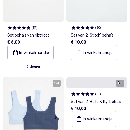
(
57
)
(
20
)
Set beha's van ribtricot
Set van 2 'Stitch' beha's
€ 8,00
€ 10,00
In winkelmandje
In winkelmandje
3 kleuren
1
/
4
1
/
3
(
11
)
Set van 2 'Hello Kitty' beha's
€ 10,00
In winkelmandje