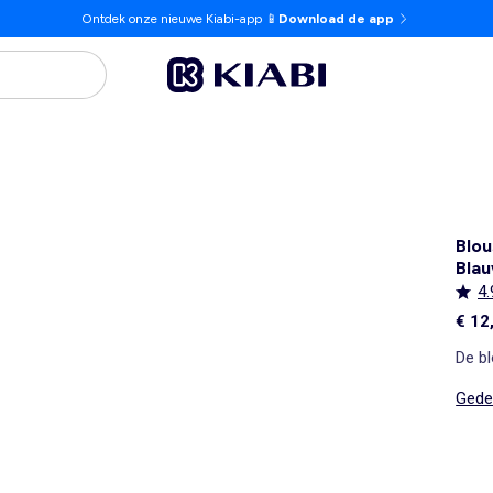
Ontdek onze nieuwe Kiabi-app 📱
Download de app
Blou
Bla
4.
€ 12
De bl
Gedet