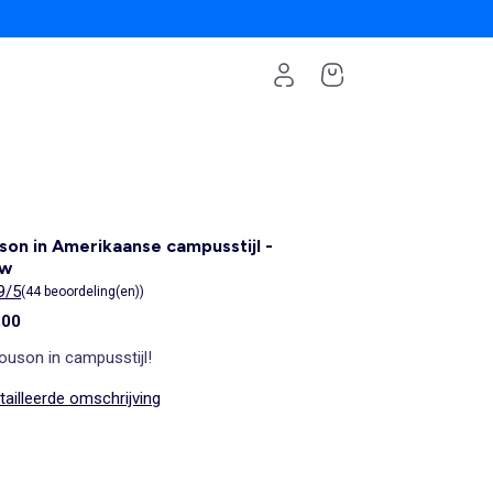
son in Amerikaanse campusstijl -
uw
9/5
(44 beoordeling(en))
,00
ouson in campusstijl!
ailleerde omschrijving