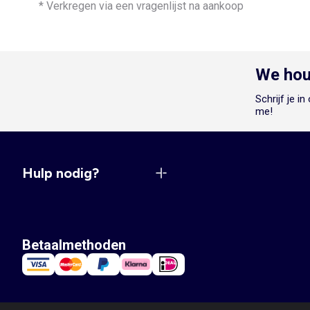
* Verkregen via een vragenlijst na aankoop
We hou
Schrijf je i
me!
Hulp nodig?
Betaalmethoden