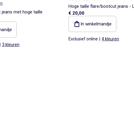
0
)
Hoge taille flare/bootcut jeans - 
 jeans met hoge taille
€ 20,00
In winkelmandje
mandje
Exclusief online
|
4 kleuren
|
3 kleuren