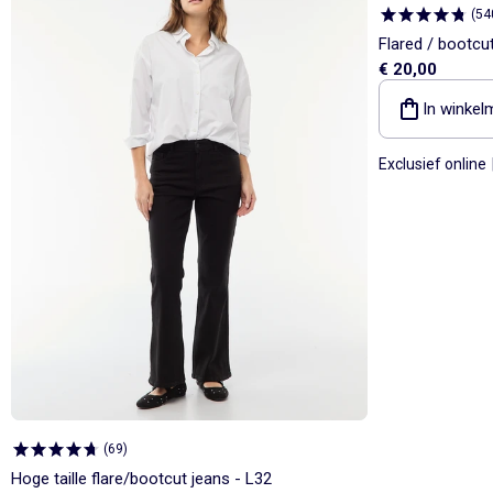
(
54
Flared / bootcut
€ 20,00
In winkel
Exclusief online
(
69
)
Hoge taille flare/bootcut jeans - L32