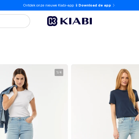
Ontdek onze nieuwe Kiabi-app 📱
Download de app
1
/
4