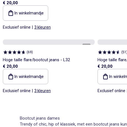
€ 20,00
In winkelmandje
Exclusief online
|
3 kleuren
1
/
5
(
69
)
(
51
Hoge taille flare/bootcut jeans - L32
Hoge taille flar
€ 20,00
€ 20,00
In winkelmandje
In winkel
Exclusief online
|
3 kleuren
Exclusief online
Bootcut jeans dames
Trendy of chic, hip of klassiek, met een bootcut jeans ku