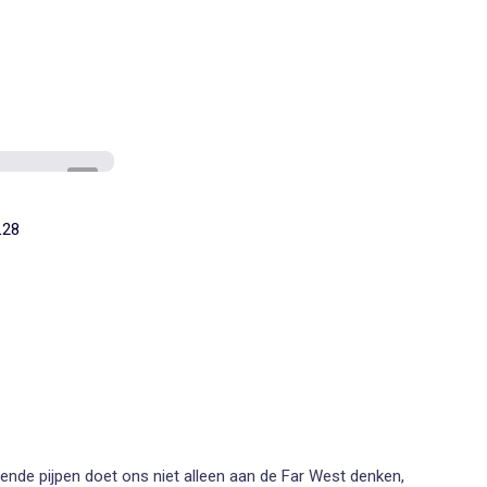
1
/
5
L28
pende pijpen doet ons niet alleen aan de Far West denken,