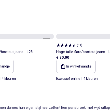
1
/
4
)
(
51
)
e/bootcut jeans - L28
Hoge taille flare/bootcut jeans - 
€ 20,00
mandje
In winkelmandje
|
4 kleuren
Exclusief online
|
4 kleuren
nnen dames hun eigen stijl neerzetten! Een jeansbroek met wijd uitlo