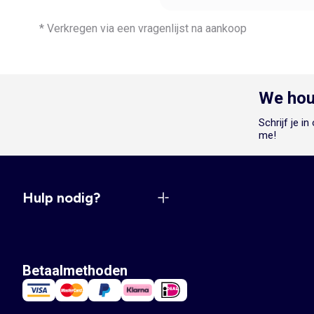
* Verkregen via een vragenlijst na aankoop
We hou
Schrijf je i
me!
Hulp nodig?
Betaalmethoden