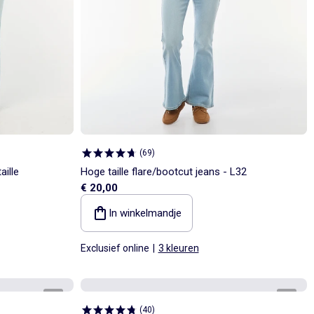
(
69
)
aille
Hoge taille flare/bootcut jeans - L32
€ 20,00
In winkelmandje
Exclusief online
|
3 kleuren
1
/
4
1
/
4
(
40
)