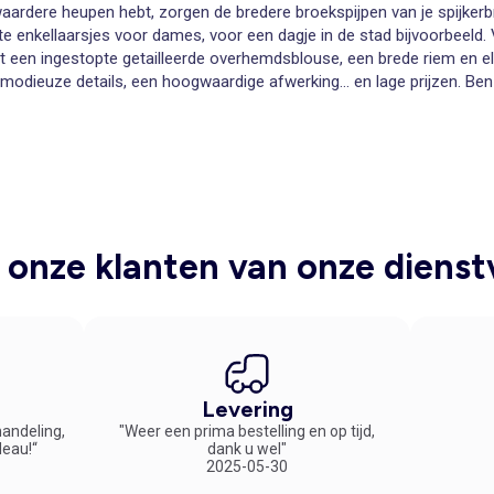
at zwaardere heupen hebt, zorgen de bredere broekspijpen van je spijke
ete
enkellaarsjes voor dames
, voor een dagje in de stad bijvoorbeeld.
t een ingestopte getailleerde overhemdsblouse, een brede riem en 
dieuze details, een hoogwaardige afwerking... en lage prijzen. Be
ht gekomen!
past bij elke outfit en geeft een trendy look aan ons silhouet. Een 
ok... Bent u op zoek naar een nieuwe damesbootcut? Kijk dan snel hi
onze klanten van onze dienst
Levering
handeling,
"Weer een prima bestelling en op tijd,
deau!“
dank u wel"
2025-05-30