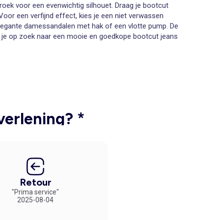
rbroek voor een evenwichtig silhouet. Draag je bootcut
 Voor een verfijnd effect, kies je een niet verwassen
elegante
damessandalen met hak
of een vlotte pump. De
n je op zoek naar een mooie en goedkope bootcut jeans
stretch model om fijn in te bewegen, met of zonder details
er !
verlening? *
Retour
"Prima service"
2025-08-04