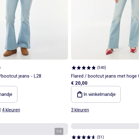
)
(
540
)
e/bootcut jeans - L28
Flared / bootcut jeans met hoge t
€ 20,00
mandje
In winkelmandje
|
4 kleuren
3 kleuren
1
/
6
(
51
)