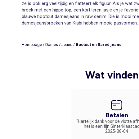
ze is ook erg veelzijdig en flatteert elk figuur. Als je w
broek met een hippe top, een kort leren jasje en je favori
blauwe bootcut damesjeans
in raw denim. Die is mooi me
damesjeansbroeken van Kiabi hebben mooie pasvormen, mo
voor dames? Dan ben je hier in de juiste webwinkel terec
Bootcut jeans
Homepage
/
Dames
/
Jeans
/
Bootcut en flared jeans
Casual of chic, klassiek of trendy, de bootcut damesjeans 
en misschien met een mooie riem, afhankelijk van onze lo
Wat vinden 
Betalen
“Hartelijk dank voor de vlotte af
het is een fijn Sinterklaasca
2025-08-04