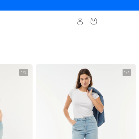
1
/
3
1
/
4