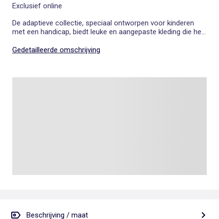
Exclusief online
De adaptieve collectie, speciaal ontworpen voor kinderen
met een handicap, biedt leuke en aangepaste kleding die het
aankleden vergemakkelijkt. Deze jongensboxershort heeft
zijopeningen met klittenband. Ontworpen voor ouders en
Gedetailleerde omschrijving
verzorgers, is hij gemakkelijk aan te trekken en vermindert hij
handelingen tijdens het verschonen van het kind. De
pasvorm is ook ontworpen om het comfort te optimaliseren
bij een langdurig zittende houding.
Beschrijving / maat