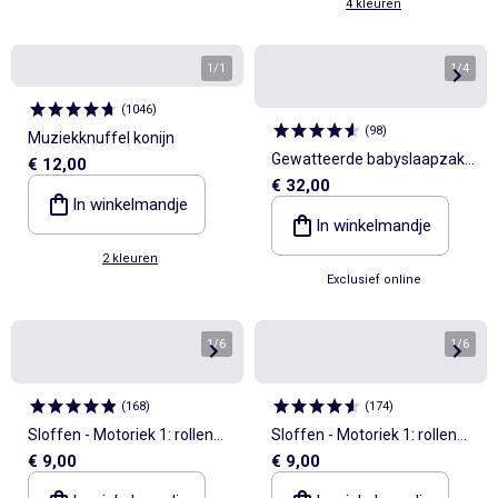
4 kleuren
1
/
1
1
/
4
(
1046
)
(
98
)
Muziekknuffel konijn
Gewatteerde babyslaapzak
€ 12,00
€ 32,00
met afneembare mouwen,
In winkelmandje
TOG-waarde 2.5
In winkelmandje
2 kleuren
Exclusief online
1
/
6
1
/
6
(
168
)
(
174
)
Sloffen - Motoriek 1: rollen
Sloffen - Motoriek 1: rollen
€ 9,00
€ 9,00
en omdraaien - Kitchoun
en omdraaien - Kitchoun