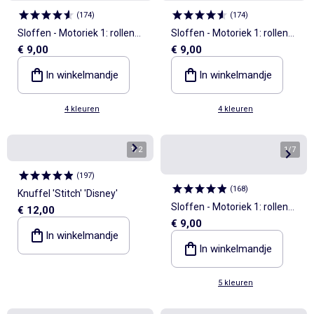
(
174
)
(
174
)
Sloffen - Motoriek 1: rollen
Sloffen - Motoriek 1: rollen
€ 9,00
€ 9,00
en omdraaien - Kitchoun
en omdraaien - Kitchoun
In winkelmandje
In winkelmandje
4 kleuren
4 kleuren
1
/
2
1
/
7
(
197
)
(
168
)
Knuffel 'Stitch' 'Disney'
Sloffen - Motoriek 1: rollen
€ 12,00
€ 9,00
en omdraaien - Kitchoun
In winkelmandje
In winkelmandje
5 kleuren