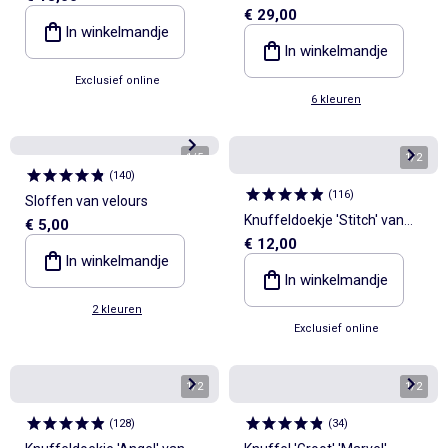
€ 29,00
eerste stapjes - Kitchoun
In winkelmandje
In winkelmandje
Exclusief online
6 kleuren
1
/
5
1
/
2
(
140
)
(
116
)
Sloffen van velours
Knuffeldoekje 'Stitch' van
€ 5,00
€ 12,00
'Disney'
In winkelmandje
In winkelmandje
2 kleuren
Exclusief online
1
/
2
1
/
2
(
128
)
(
34
)