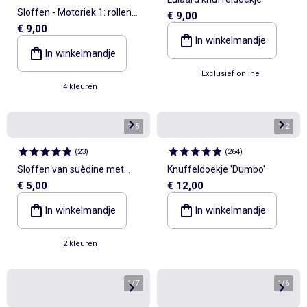
Sloffen - Motoriek 1: rollen
€ 9,00
€ 9,00
en omdraaien - Kitchoun
In winkelmandje
In winkelmandje
Exclusief online
4 kleuren
1
/
5
1
/
2
(
23
)
(
264
)
Sloffen van suèdine met
Knuffeldoekje 'Dumbo'
€ 5,00
€ 12,00
oortjes in reliëf
In winkelmandje
In winkelmandje
2 kleuren
1
/
7
1
/
6