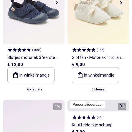
(
1083
)
(
168
)
Slofjes motoriek 3 'eerste
Sloffen - Motoriek 1: rollen
€ 12,00
€ 9,00
stapjes' - Kitchoun
en omdraaien - Kitchoun
In winkelmandje
In winkelmandje
6 kleuren
5 kleuren
Personaliseerbaar
1
/
6
1
/
2
(
44
)
Knuffeldoekje schaap