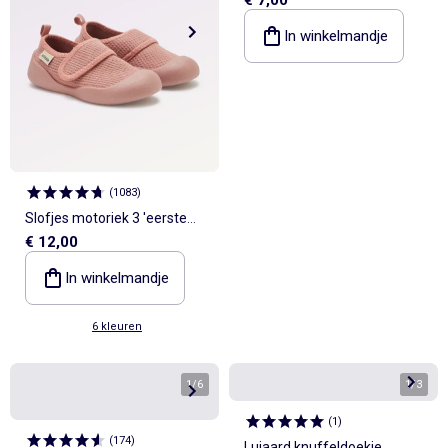
€ 7,00
In winkelmandje
(
1083
)
Slofjes motoriek 3 'eerste
€ 12,00
stapjes' - Kitchoun
In winkelmandje
6 kleuren
1
/
6
1
/
3
(
1
)
(
174
)
Luiaard knuffeldoekje