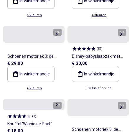
In winkelmandje
In winkelmandje
5 kleuren
4 kleuren
1
/
6
1
/
4
(
57
)
Schoenen motoriek 3: de
Disney-babyslaapzak met
€ 29,00
€ 30,00
eerste stapjes - Kitchoun
lange mouwen en Simba-
print, TOG-waarde 2
In winkelmandje
In winkelmandje
6 kleuren
Exclusief online
1
/
2
1
/
7
(
1
)
Knuffel 'Winnie de Poeh'
Schoenen motoriek 3: de
€ 18,00