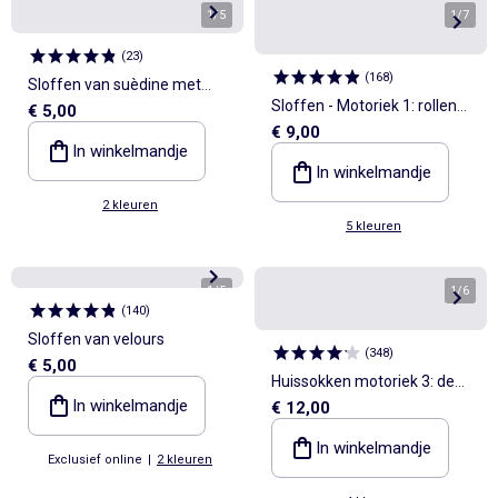
1
/
5
1
/
7
(
23
)
(
168
)
Sloffen van suèdine met
Sloffen - Motoriek 1: rollen
€ 5,00
oortjes in reliëf
€ 9,00
en omdraaien - Kitchoun
In winkelmandje
In winkelmandje
2 kleuren
5 kleuren
1
/
5
1
/
6
(
140
)
Sloffen van velours
(
348
)
€ 5,00
Huissokken motoriek 3: de
In winkelmandje
€ 12,00
eerste stapjes - Kitchoun
In winkelmandje
Exclusief online
|
2 kleuren