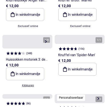
Knuffeldoekje 'Angel' van
Knuffel 'Groot' 'Marvel'
€ 12,00
€ 12,00
'Lilo & Stitch'
In winkelmandje
In winkelmandje
Exclusief online
Exclusief online
1
/
8
1
/
1
(
156
)
(
348
)
Knuffel van ‘Spider-Man’
Huissokken motoriek 3: de
€ 12,00
€ 12,00
eerste stapjes - Kitchoun
In winkelmandje
In winkelmandje
4 kleuren
Personaliseerbaar
1
/
1
1
/
3
(
86
)