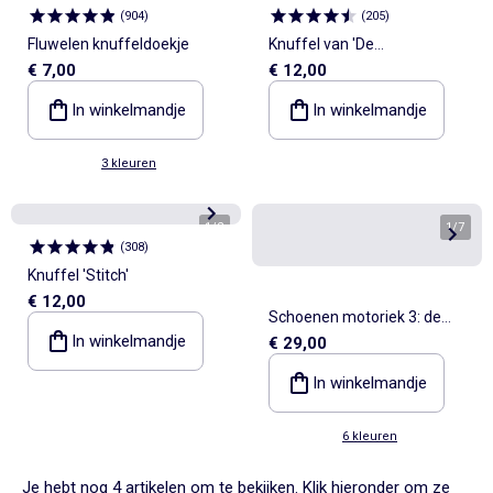
(
904
)
(
205
)
Fluwelen knuffeldoekje
Knuffel van 'De
€ 7,00
€ 12,00
Leeuwenkoning'
In winkelmandje
In winkelmandje
3 kleuren
1
/
2
1
/
7
(
308
)
Knuffel 'Stitch'
€ 12,00
Schoenen motoriek 3: de
In winkelmandje
€ 29,00
eerste stapjes - Kitchoun
In winkelmandje
6 kleuren
Je hebt nog 4 artikelen om te bekijken. Klik hieronder om ze