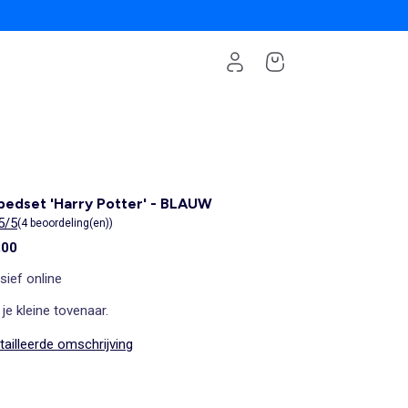
edset 'Harry Potter' - BLAUW
5/5
(4 beoordeling(en))
,00
sief online
je kleine tovenaar.
ailleerde omschrijving