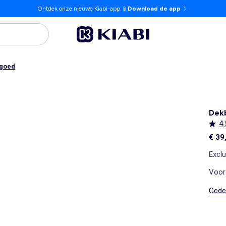
Ontdek onze nieuwe Kiabi-app 📱
Download de app
goed
Dekb
4.
€ 39
Exclu
Voor 
Gedet