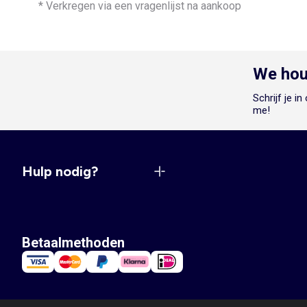
* Verkregen via een vragenlijst na aankoop
We hou
Schrijf je i
me!
Hulp nodig?
Betaalmethoden