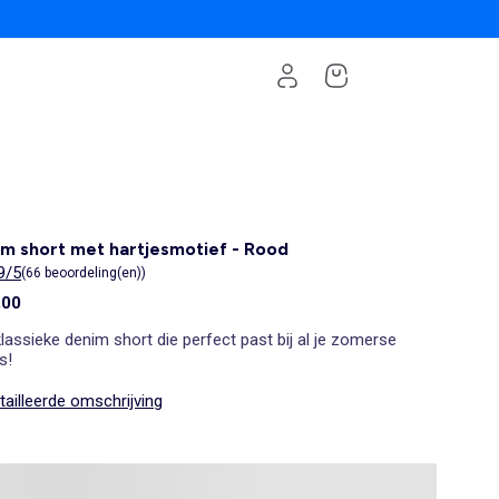
m short met hartjesmotief - Rood
9/5
(66 beoordeling(en))
,00
lassieke denim short die perfect past bij al je zomerse
s!
ailleerde omschrijving