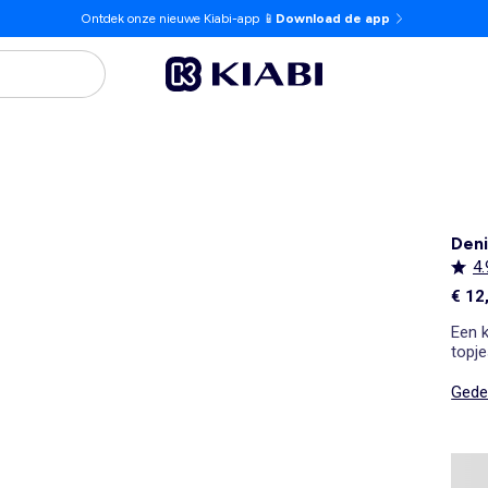
Ontdek onze nieuwe Kiabi-app 📱
Download de app
Deni
4.
€ 12
Een k
topje
Gedet