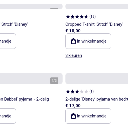
1
/
3
)
(
19
)
Stitch' 'Disney'
Cropped T-shirt 'Stitch' 'Disney'
€ 10,00
mandje
In winkelmandje
3 kleuren
1
/
3
)
(
1
)
en Babbel' pyjama - 2-delig
2-delige 'Disney' pyjama van bedr
€ 17,00
mandje
In winkelmandje