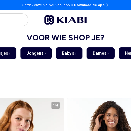
Ontdek onze nieuwe Kiabi-app 📱
Download de app
VOOR WIE SHOP JE?
sjes ›
Jongens ›
Baby's ›
Dames ›
Her
1
/
4