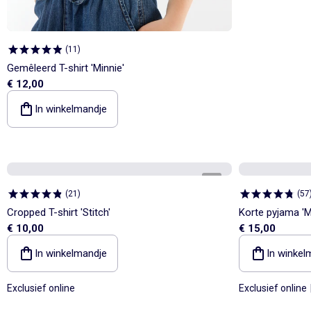
(
11
)
Gemêleerd T-shirt 'Minnie'
€ 12,00
In winkelmandje
1
/
3
(
21
)
(
57
Cropped T-shirt 'Stitch'
Korte pyjama 'Mi
€ 10,00
€ 15,00
In winkelmandje
In winkel
Exclusief online
Exclusief online