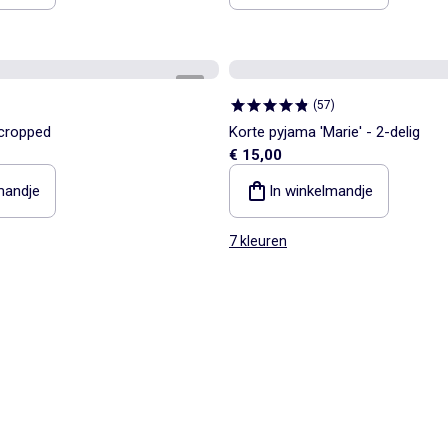
1
/
4
(
57
)
 cropped
Korte pyjama 'Marie' - 2-delig
€ 15,00
mandje
In winkelmandje
7 kleuren