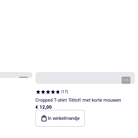
1
/
4
1
/
5
(
17
)
Cropped T-shirt 'Stitch' met korte mouwen
€ 12,00
In winkelmandje