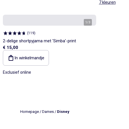
7 kleuren
1
/
3
(
119
)
2-delige shortpyjama met 'Simba'-print
€ 15,00
In winkelmandje
Exclusief online
Homepage
/
Dames
/
Disney