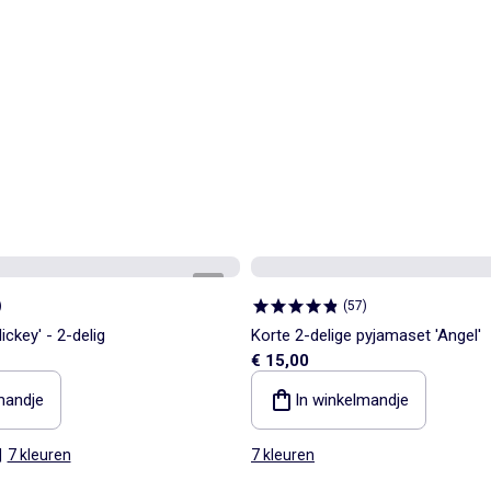
1
/
4
)
(
57
)
ckey' - 2-delig
Korte 2-delige pyjamaset 'Angel'
€ 15,00
mandje
In winkelmandje
|
7 kleuren
7 kleuren