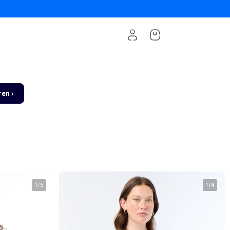
en ›
1
/
5
1
/
4