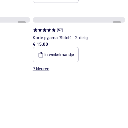
1
/
4
1
/
5
(
57
)
Korte pyjama 'Stitch' - 2-delig
€ 15,00
In winkelmandje
7 kleuren