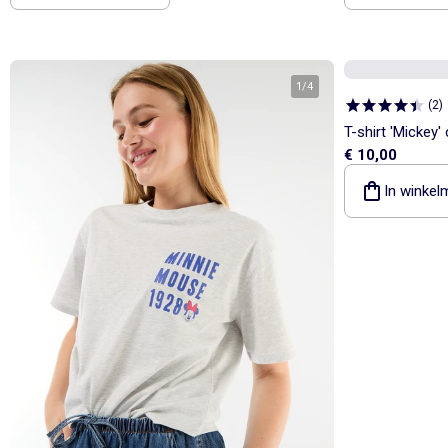
1
/
4
(
2
)
T-shirt 'Mickey'
€ 10,00
In winkel