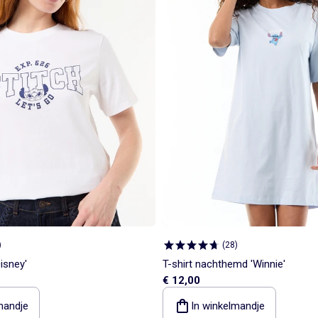
)
(
28
)
Disney'
T-shirt nachthemd 'Winnie'
€ 12,00
mandje
In winkelmandje