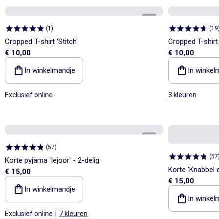
1
/
4
(
1
)
(
19
Cropped T-shirt 'Stitch'
Cropped T-shirt '
€ 10,00
€ 10,00
In winkelmandje
In winkel
Exclusief online
3 kleuren
1
/
4
(
57
)
(
57
Korte pyjama 'Iejoor' - 2-delig
Korte 'Knabbel 
€ 15,00
€ 15,00
In winkelmandje
In winkel
Exclusief online
|
7 kleuren