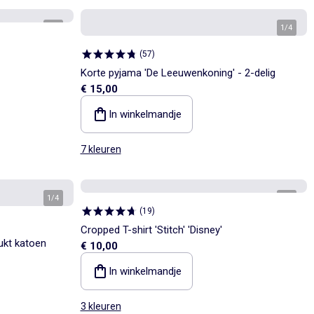
1
/
6
1
/
4
(
57
)
Korte pyjama 'De Leeuwenkoning' - 2-delig
€ 15,00
In winkelmandje
7 kleuren
1
/
4
1
/
4
(
19
)
Cropped T-shirt 'Stitch' 'Disney'
ukt katoen
€ 10,00
In winkelmandje
3 kleuren