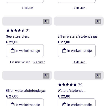
5 kleuren
5 kleuren
1
/
6
1
/
5
(
11
)
Gewatteerd en
Effen waterafstotende jas
€ 22,00
€ 27,00
waterafstotend jasje
In winkelmandje
In winkelmandje
Exclusief online
|
5 kleuren
4 kleuren
1
/
4
1
/
5
(
74
)
Effen waterafstotende jas
Waterafstotende
€ 27,00
€ 22,00
bodywarmer
In winkelmandje
In winkelmandje