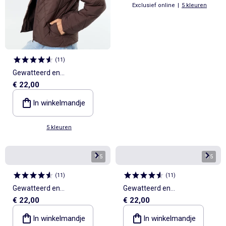
Exclusief online
|
5 kleuren
(
11
)
Gewatteerd en
€ 22,00
waterafstotend jasje
In winkelmandje
5 kleuren
1
/
5
1
/
5
(
11
)
(
11
)
Gewatteerd en
Gewatteerd en
€ 22,00
€ 22,00
waterafstotend jasje
waterafstotend jasje
In winkelmandje
In winkelmandje