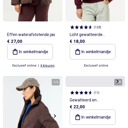
(
123
)
Effen waterafstotende jas
Licht gewatteerde
€ 27,00
€ 18,00
bodywarmer
In winkelmandje
In winkelmandje
Exclusief online
|
4 kleuren
Exclusief online
1
/
5
1
/
8
(
11
)
Gewatteerd en
€ 22,00
waterafstotend jasje
In winkelmandje