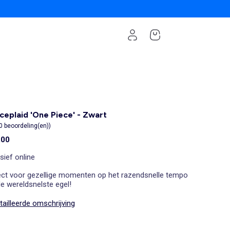
ceplaid 'One Piece' - Zwart
0 beoordeling(en))
,00
sief online
ect voor gezellige momenten op het razendsnelle tempo
e wereldsnelste egel!
ailleerde omschrijving