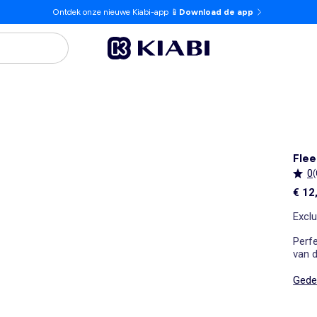
Ontdek onze nieuwe Kiabi-app 📱
Download de app
Flee
0
(
€ 12
Exclu
Perf
van d
Gedet