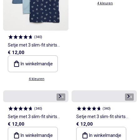
4 kleuren
(
340
)
Setje met 3 slim-fit shirts
€ 12,00
met korte mouw
In winkelmandje
4 kleuren
1
/
4
1
/
4
(
340
)
(
340
)
Setje met 3 slim-fit shirts
Setje met 3 slim-fit shirts
€ 12,00
€ 12,00
met korte mouw
met korte mouw
In winkelmandje
In winkelmandje