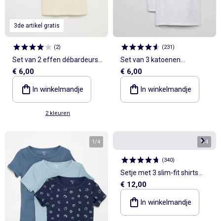
3de artikel gratis
(
2
)
(
231
)
Set van 2 effen débardeurs
Set van 3 katoenen
€ 6,00
€ 6,00
van ribstof
mouwloze tops
In winkelmandje
In winkelmandje
2 kleuren
1
/
4
1
/
4
(
340
)
Setje met 3 slim-fit shirts
€ 12,00
met korte mouw
In winkelmandje