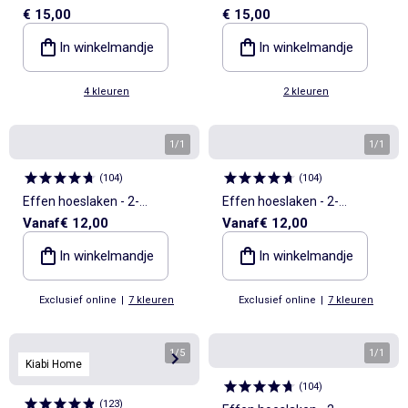
€ 15,00
€ 15,00
160 x 200 cm van katoen -
voor baby (70x140) - Kiabi
Kiabi Home
Home
In winkelmandje
In winkelmandje
4 kleuren
2 kleuren
1
/
1
1
/
1
(
104
)
(
104
)
Effen hoeslaken - 2-
Effen hoeslaken - 2-
Vanaf
€ 12,00
Vanaf
€ 12,00
persoonsbed
persoonsbed
In winkelmandje
In winkelmandje
Exclusief online
|
7 kleuren
Exclusief online
|
7 kleuren
1
/
5
1
/
1
Kiabi Home
(
104
)
(
123
)