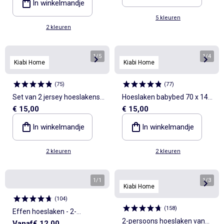
In winkelmandje
5 kleuren
2 kleuren
1
/
5
1
/
4
Kiabi Home
Kiabi Home
(
75
)
(
77
)
Set van 2 jersey hoeslakens
Hoeslaken babybed 70 x 140
€ 15,00
€ 15,00
voor baby's (70x140) - Kiabi
van dubbel katoengaas -
Home
Kiabi Home
In winkelmandje
In winkelmandje
2 kleuren
2 kleuren
1
/
1
1
/
3
Kiabi Home
(
104
)
(
158
)
Effen hoeslaken - 2-
2-persoons hoeslaken van
Vanaf
€ 12,00