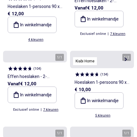
Effen hoeslaken - 2-
Hoeslaken 1-persoons 90 x
Vanaf
€ 12,00
persoonsbed
€ 12,00
190 cm van katoen - Kiabi
In winkelmandje
Home
In winkelmandje
Exclusief online
|
7 kleuren
4 kleuren
1
/
1
1
/
2
Kiabi Home
(
104
)
(
134
)
Effen hoeslaken - 2-
Hoeslaken 1-persoons 90 x
Vanaf
€ 12,00
persoonsbed
€ 10,00
190 cm van katoen - Kiabi
In winkelmandje
Home
In winkelmandje
Exclusief online
|
7 kleuren
5 kleuren
1
/
1
1
/
1