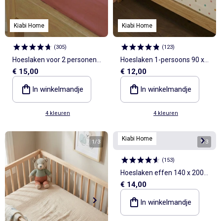
Kiabi Home
Kiabi Home
(
305
)
(
123
)
Hoeslaken voor 2 personen
Hoeslaken 1-persoons 90 x
€ 15,00
€ 12,00
160 x 200 cm van katoen -
190 van katoen - Kiabi Home
Kiabi Home
In winkelmandje
In winkelmandje
4 kleuren
4 kleuren
Kiabi Home
1
/
3
1
/
3
(
153
)
Hoeslaken effen 140 x 200
€ 14,00
cm
In winkelmandje