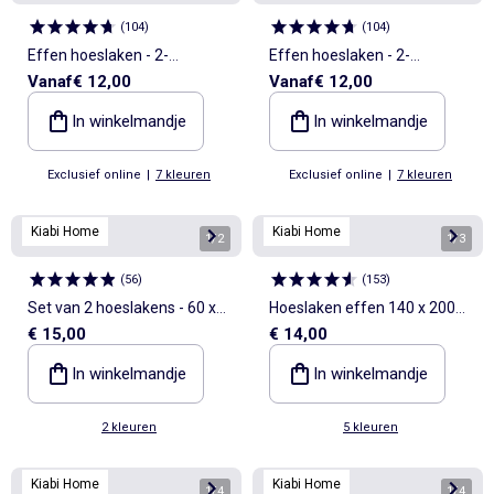
(
104
)
(
104
)
Effen hoeslaken - 2-
Effen hoeslaken - 2-
Vanaf
€ 12,00
Vanaf
€ 12,00
persoonsbed
persoonsbed
In winkelmandje
In winkelmandje
Exclusief online
|
7 kleuren
Exclusief online
|
7 kleuren
Kiabi Home
Kiabi Home
1
/
2
1
/
3
(
56
)
(
153
)
Set van 2 hoeslakens - 60 x
Hoeslaken effen 140 x 200
€ 15,00
€ 14,00
120 cm
cm
In winkelmandje
In winkelmandje
2 kleuren
5 kleuren
Kiabi Home
Kiabi Home
1
/
4
1
/
4