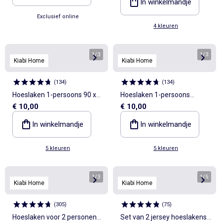
In winkelmandje
Exclusief online
4 kleuren
1
/
3
1
/
3
Kiabi Home
Kiabi Home
(
134
)
(
134
)
Hoeslaken 1-persoons 90 x
Hoeslaken 1-persoons
€ 10,00
€ 10,00
190 cm van katoen - Kiabi
90x190 van katoen - Kiabi
Home
Home
In winkelmandje
In winkelmandje
5 kleuren
5 kleuren
1
/
3
1
/
5
Kiabi Home
Kiabi Home
(
305
)
(
75
)
Hoeslaken voor 2 personen
Set van 2 jersey hoeslakens