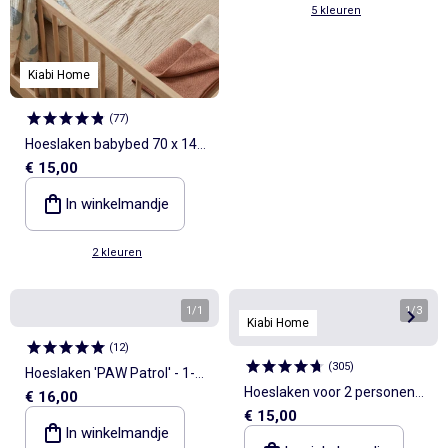
5 kleuren
Kiabi Home
(
77
)
Hoeslaken babybed 70 x 140
€ 15,00
cm van dubbel katoengaas -
Kiabi Home
In winkelmandje
2 kleuren
1
/
1
1
/
3
Kiabi Home
(
12
)
(
305
)
Hoeslaken 'PAW Patrol' - 1-
Hoeslaken voor 2 personen
€ 16,00
persoonsbed
€ 15,00
160 x 200 cm van katoen -
In winkelmandje
Kiabi Home