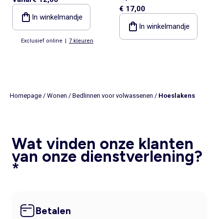
persoonsbed
€ 17,00
katoen 180 x 200 cm - Kiabi
In winkelmandje
Home
In winkelmandje
Exclusief online
|
7 kleuren
Homepage
/
Wonen
/
Bedlinnen voor volwassenen
/
Hoeslakens
Wat vinden onze klanten
van onze dienstverlening?
*
Betalen