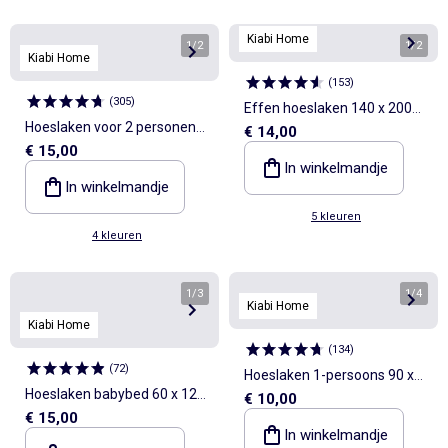
Kiabi Home
1
/
2
1
/
2
Kiabi Home
(
153
)
(
305
)
Effen hoeslaken 140 x 200
Hoeslaken voor 2 personen
€ 14,00
cm
€ 15,00
160 x 200 cm van katoen -
In winkelmandje
Kiabi Home
In winkelmandje
5 kleuren
4 kleuren
1
/
3
1
/
4
Kiabi Home
Kiabi Home
(
134
)
(
72
)
Hoeslaken 1-persoons 90 x
Hoeslaken babybed 60 x 120
€ 10,00
190 van katoen - Kiabi Home
€ 15,00
cm van dubbel katoengaas -
In winkelmandje
Kiabi Home