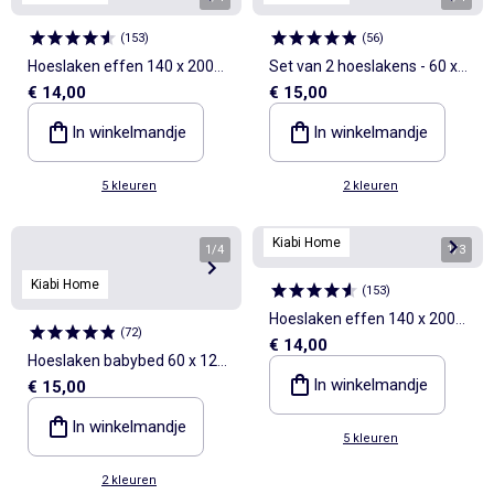
(
153
)
(
56
)
Hoeslaken effen 140 x 200
Set van 2 hoeslakens - 60 x
€ 14,00
€ 15,00
cm
120 cm
In winkelmandje
In winkelmandje
5 kleuren
2 kleuren
Kiabi Home
1
/
4
1
/
3
Kiabi Home
(
153
)
Hoeslaken effen 140 x 200
(
72
)
€ 14,00
cm
Hoeslaken babybed 60 x 120
In winkelmandje
€ 15,00
cm van dubbel katoengaas -
Kiabi Home
In winkelmandje
5 kleuren
2 kleuren