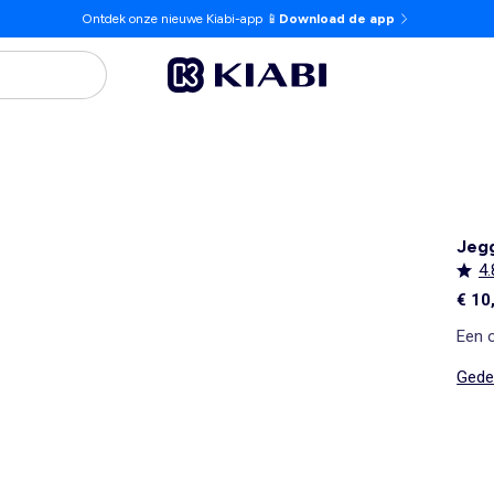
Ontdek onze nieuwe Kiabi-app 📱
Download de app
Jegg
4.
€ 10
Een 
Gedet