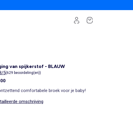
ing van spijkerstof - BLAUW
8/5
(629 beoordeling(en))
,00
ontzettend comfortabele broek voor je baby!
ailleerde omschrijving