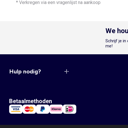
* Verkregen via een vragenlijst na aankoop
We hou
Schrijf je i
me!
Hulp nodig?
Betaalmethoden