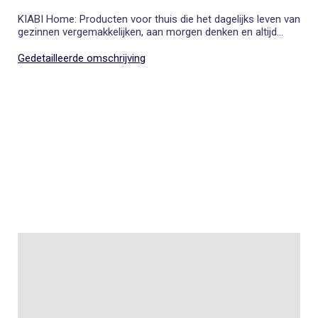
KIABI Home: Producten voor thuis die het dagelijks leven van
gezinnen vergemakkelijken, aan morgen denken en altijd
voor kleine prijsjes. Dat is altijd meer doen voor gezinnen.
Gedetailleerde omschrijving