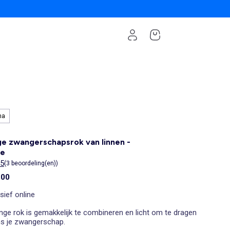
ma
e zwangerschapsrok van linnen -
ge
/5
(3 beoordeling(en))
,00
sief online
nge rok is gemakkelijk te combineren en licht om te dragen
ns je zwangerschap.