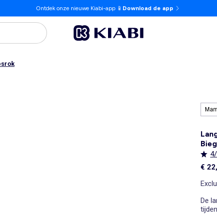
Ontdek onze nieuwe Kiabi-app 📱
Download de app
srok
Ma
Lang
Bie
4
€ 22
Exclu
De la
tijde