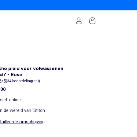
ho plaid voor volwassenen
tch' - Rose
6/5
(34 beoordeling(en))
,00
sief online
in de wereld van 'Stitch'.
ailleerde omschrijving