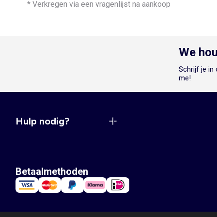
* Verkregen via een vragenlijst na aankoop
We hou
Schrijf je i
me!
Hulp nodig?
Betaalmethoden