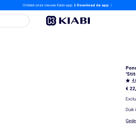
Ontdek onze nieuwe Kiabi-app 📱
Download de app
Ponc
'Sti
4.
€ 22
Exclu
Duik 
Gedet