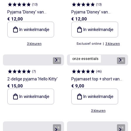
(
13
)
(
13
)
Pyjama 'Disney' van
Pyjama 'Disney' van
€ 12,00
€ 12,00
katoenen jerseytricot
katoenjersey
In winkelmandje
In winkelmandje
3 kleuren
Exclusief online
|
3 kleuren
onze essentials
1
/
6
1
/
4
(
7
)
(
46
)
2-delige pyjama 'Hello Kitty'
Pyjamaset top + short van
€ 15,00
€ 9,00
ribkatoen
In winkelmandje
In winkelmandje
3 kleuren
1
/
4
1
/
4