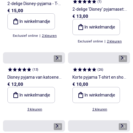
(
1
)
2-delige Disney-pyjama - T-
2-delige 'Disney' pyjamaset:
€ 15,00
shirt met lange mouwen +
€ 13,00
T-shirt met lange mouwen
broek
In winkelmandje
en lange broek
In winkelmandje
Exclusief online
|
2 kleuren
Exclusief online
|
2 kleuren
1
/
4
1
/
4
(
13
)
(
26
)
Disney pyjama van katoenen
Korte pyjama T-shirt en short
€ 12,00
€ 10,00
jerseytricot
- 2-delig
In winkelmandje
In winkelmandje
3 kleuren
2 kleuren
1
/
3
1
/
5