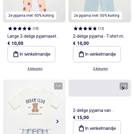
2e pyjama met -50% korting
2e pyjama met -50% korting
(
10
)
(
12
)
Lange 2-delige pyjamaset
2-delige pyjama - T-shirt met
€ 10,00
€ 10,00
van pointellestof
korte mouwen + gestreepte
broek
In winkelmandje
In winkelmandje
4 kleuren
2 kleuren
1
/
4
1
/
4
2-delige pyjama van
€ 15,00
koraalfleece - Sweatshirt +
broek
In winkelmandje