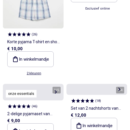
Exclusief online
(
26
)
Korte pyjama T-shirt en short
€ 10,00
- 2-delig
In winkelmandje
2 kleuren
1
/
5
1
/
4
onze essentials
(
18
)
(
46
)
Set van 2 nachtshorts van
2-delige pyjamaset van
€ 12,00
katoenpopeline
€ 9,00
geribd katoen met top en
In winkelmandje
short