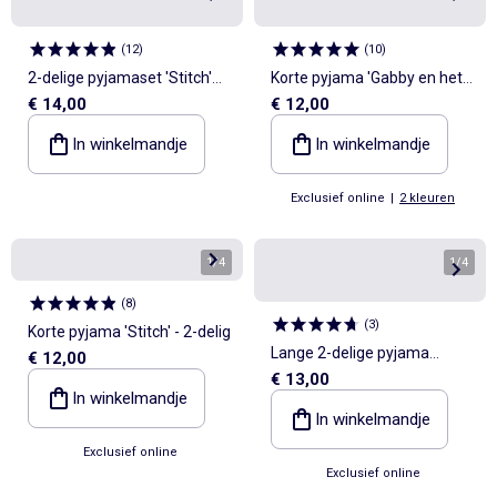
(
12
)
(
10
)
2-delige pyjamaset 'Stitch'
Korte pyjama 'Gabby en het
€ 14,00
€ 12,00
'Disney' met overhemd met
Magische Huis' - 2-delig
korte mouwen en short
In winkelmandje
In winkelmandje
Exclusief online
|
2 kleuren
1
/
4
1
/
4
(
8
)
(
3
)
Korte pyjama 'Stitch' - 2-delig
Lange 2-delige pyjama
€ 12,00
€ 13,00
'Gabby en het Magische Huis'
In winkelmandje
In winkelmandje
Exclusief online
Exclusief online