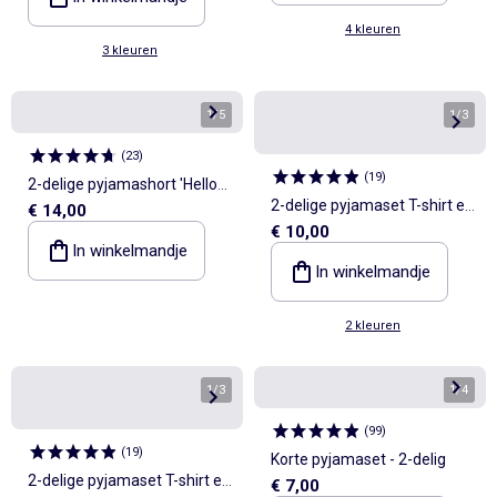
4 kleuren
3 kleuren
1
/
5
1
/
3
(
23
)
(
19
)
2-delige pyjamashort 'Hello
2-delige pyjamaset T-shirt en
€ 14,00
Kitty'
€ 10,00
short van pointelle-breisel
In winkelmandje
In winkelmandje
2 kleuren
1
/
3
1
/
4
(
99
)
(
19
)
Korte pyjamaset - 2-delig
2-delige pyjamaset T-shirt en
€ 7,00