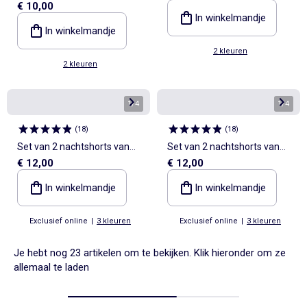
€ 10,00
short van pointelle-breisel
In winkelmandje
In winkelmandje
2 kleuren
2 kleuren
1
/
4
1
/
4
(
18
)
(
18
)
Set van 2 nachtshorts van
Set van 2 nachtshorts van
€ 12,00
€ 12,00
katoenpopeline
katoenpopeline
In winkelmandje
In winkelmandje
Exclusief online
|
3 kleuren
Exclusief online
|
3 kleuren
Je hebt nog 23 artikelen om te bekijken. Klik hieronder om ze
allemaal te laden