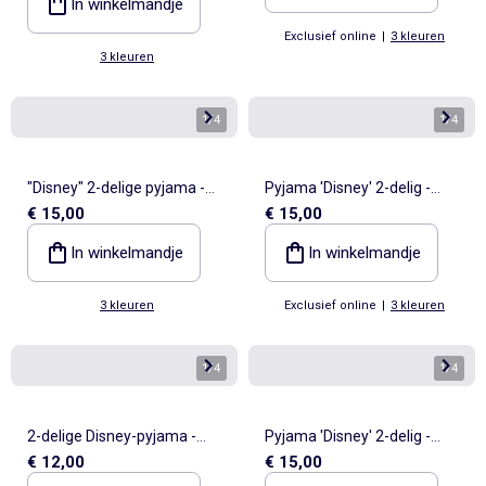
In winkelmandje
Exclusief online
|
3 kleuren
3 kleuren
1
/
4
1
/
4
"Disney" 2-delige pyjama -
Pyjama 'Disney' 2-delig -
€ 15,00
€ 15,00
Sweater + broek
Sweater + broek
In winkelmandje
In winkelmandje
3 kleuren
Exclusief online
|
3 kleuren
1
/
4
1
/
4
2-delige Disney-pyjama -
Pyjama 'Disney' 2-delig -
€ 12,00
€ 15,00
Sweater + broek
Sweater + broek