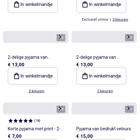
In winkelmandje
In winkelmandje
Exclusief online
|
3 kleuren
1
/
4
1
/
4
2-delige pyjama van
2-delige pyjama van
€ 13,00
€ 13,00
pointellebreisel
pointellebreisel
In winkelmandje
In winkelmandje
2 kleuren
2 kleuren
1
/
4
1
/
4
(
18
)
Korte pyjama met print - 2-
Pyjama van bedrukt velours
€ 7,00
€ 15,00
delig