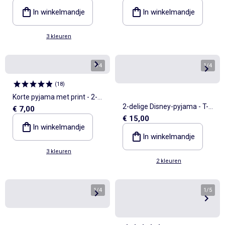
In winkelmandje
In winkelmandje
3 kleuren
1
/
4
1
/
4
(
18
)
Korte pyjama met print - 2-
2-delige Disney-pyjama - T-
€ 7,00
delig
€ 15,00
shirt met lange mouwen +
In winkelmandje
broek
In winkelmandje
3 kleuren
2 kleuren
1
/
4
1
/
5