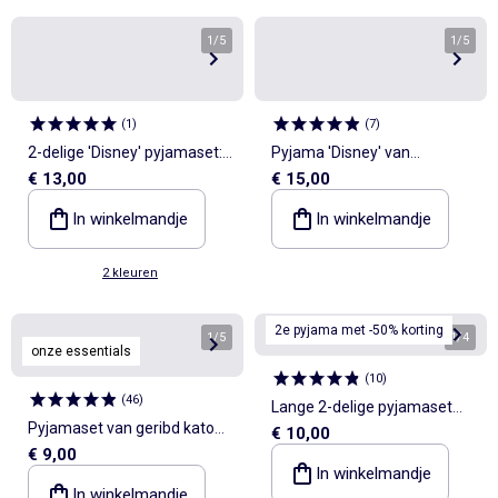
1
/
5
1
/
5
(
1
)
(
7
)
2-delige 'Disney' pyjamaset:
Pyjama 'Disney' van
€ 13,00
€ 15,00
T-shirt met lange mouwen
jerseytricot - 2-delig: T-shirt
en lange broek
met lange mouwen + broek
In winkelmandje
In winkelmandje
2 kleuren
2e pyjama met -50% korting
1
/
5
1
/
4
onze essentials
(
10
)
(
46
)
Lange 2-delige pyjamaset
Pyjamaset van geribd katoen
€ 10,00
van pointellestof
€ 9,00
met top en short
In winkelmandje
In winkelmandje