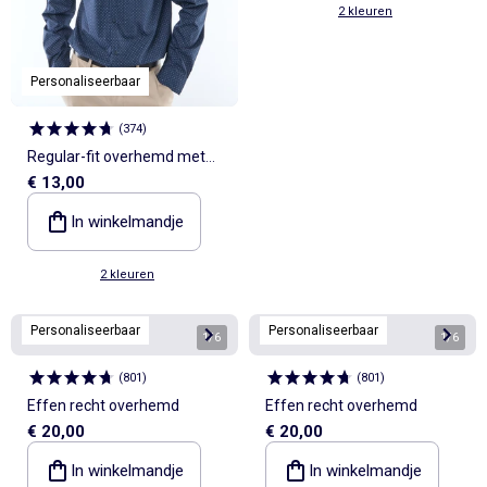
2 kleuren
Personaliseerbaar
(
374
)
Regular-fit overhemd met
€ 13,00
stippenprint
In winkelmandje
2 kleuren
Personaliseerbaar
Personaliseerbaar
1
/
6
1
/
6
(
801
)
(
801
)
Effen recht overhemd
Effen recht overhemd
€ 20,00
€ 20,00
In winkelmandje
In winkelmandje