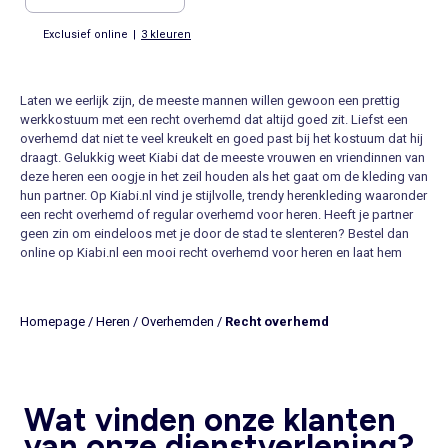
Exclusief online
|
3 kleuren
Laten we eerlijk zijn, de meeste mannen willen gewoon een prettig
werkkostuum met een recht overhemd dat altijd goed zit. Liefst een
overhemd dat niet te veel kreukelt en goed past bij het kostuum dat hij
draagt. Gelukkig weet Kiabi dat de meeste vrouwen en vriendinnen van
deze heren een oogje in het zeil houden als het gaat om de kleding van
hun partner. Op Kiabi.nl vind je stijlvolle, trendy herenkleding waaronder
een recht overhemd of regular overhemd voor heren. Heeft je partner
geen zin om eindeloos met je door de stad te slenteren? Bestel dan
online op Kiabi.nl een mooi recht overhemd voor heren en laat hem
meekijken. Of niet! Want misschien vertrouwt hij wel helemaal op jouw
oordeel en modegevoel dat hij het net zo gemakkelijk vindt dat jij de
keuze maakt bij Kiabi. Jij helemaal de vrije hand voor het bestellen van
Homepage
/
Heren
/
Overhemden
/
Recht overhemd
een recht heren overhemd en hij blij omdat jij hem voorziet van hippe
herenkleding. Lekker makkelijk toch?
Recht overhemd voor heren bestel je op Kiabi.nl
Heb je een man in huis die elke dag netjes gekleed de deur uit moet?
Wat vinden onze klanten
Kijk op Kiabi.nl voor leuke overhemden voor heren. Een recht heren
overhemd dat lekker zit, liefst van katoen, want dit voorkomt nare
van onze dienstverlening?