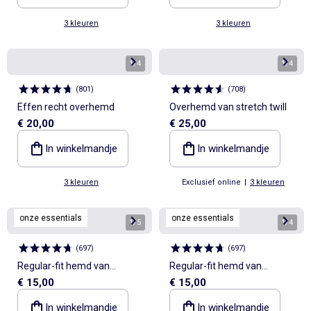
3 kleuren
3 kleuren
1
/
4
1
/
4
(
801
)
(
708
)
Effen recht overhemd
Overhemd van stretch twill
€ 20,00
€ 25,00
In winkelmandje
In winkelmandje
3 kleuren
Exclusief online
|
3 kleuren
onze essentials
onze essentials
1
/
5
1
/
4
(
697
)
(
697
)
Regular-fit hemd van
Regular-fit hemd van
€ 15,00
€ 15,00
oxfordkatoen
oxfordkatoen
In winkelmandje
In winkelmandje