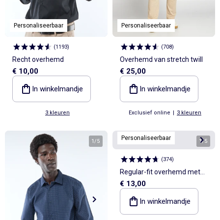
Personaliseerbaar
Personaliseerbaar
(
1193
)
(
708
)
Recht overhemd
Overhemd van stretch twill
€ 10,00
€ 25,00
In winkelmandje
In winkelmandje
3 kleuren
Exclusief online
|
3 kleuren
Personaliseerbaar
1
/
5
1
/
5
(
374
)
Regular-fit overhemd met
€ 13,00
stippenprint
In winkelmandje