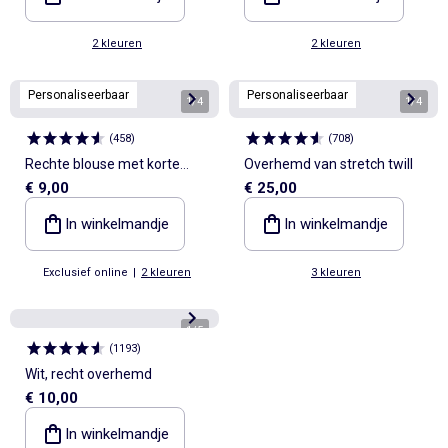
2 kleuren
2 kleuren
Personaliseerbaar
Personaliseerbaar
1
/
4
1
/
4
(
458
)
(
708
)
Rechte blouse met korte
Overhemd van stretch twill
€ 9,00
€ 25,00
mouw
In winkelmandje
In winkelmandje
Exclusief online
|
2 kleuren
3 kleuren
1
/
5
(
1193
)
Wit, recht overhemd
€ 10,00
In winkelmandje