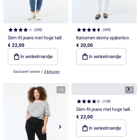
(
200
)
(
209
)
Slim-fit jeans met hoge taille
Katoenen skinny spijkerbroek
€ 22,00
€ 20,00
- L28
met veel stretch
In winkelmandje
In winkelmandje
Exclusief online
|
3 kleuren
1
/
5
1
/
5
(
120
)
Slim-fit jeans met hoge taille
€ 22,00
- L32
In winkelmandje