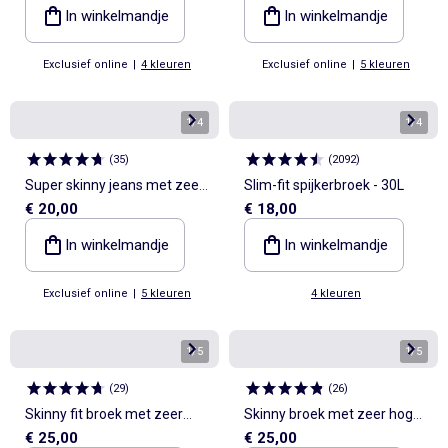
In winkelmandje
In winkelmandje
Exclusief online
|
4 kleuren
Exclusief online
|
5 kleuren
1
/
4
1
/
4
(
35
)
(
2092
)
Super skinny jeans met zeer
Slim-fit spijkerbroek - 30L
€ 20,00
€ 18,00
hoge taille - L34
In winkelmandje
In winkelmandje
Exclusief online
|
5 kleuren
4 kleuren
1
/
5
1
/
5
(
29
)
(
26
)
Skinny fit broek met zeer
Skinny broek met zeer hoge
€ 25,00
€ 25,00
hoge taille - L32
taille - L34