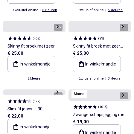
Exclusief online
|
5 kleuren
Exclusief online
|
5 kleuren
1
/
5
1
/
5
(
452
)
(
23
)
Skinny fit broek met zeer
Skinny fit broek met zeer
€ 25,00
€ 25,00
hoge taille - L30
hoge taille - L28
In winkelmandje
In winkelmandje
2 kleuren
Exclusief online
|
3 kleuren
Mama
1
/
5
1
/
4
(
172
)
(
1015
)
Slim-fit jeans - L30
Zwangerschapsjegging met
€ 22,00
€ 19,00
band
In winkelmandje
In winkelmandje