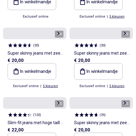
In winkelmandje
In winkelmandje
Exclusief online
Exclusief online
|
5 kleuren
1
/
4
1
/
5
(
30
)
(
30
)
Super skinny jeans met zeer
Super skinny jeans met zeer
€ 20,00
€ 20,00
hoge taille - L32
hoge taille - L32
In winkelmandje
In winkelmandje
Exclusief online
|
5 kleuren
Exclusief online
|
5 kleuren
1
/
5
1
/
5
(
120
)
(
35
)
Slim-fit jeans met hoge taille
Super skinny jeans met zeer
€ 22,00
€ 20,00
- L32
hoge taille - L34