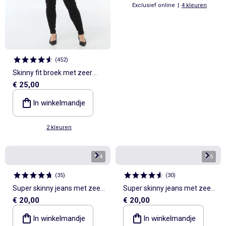
Exclusief online
|
4 kleuren
(
452
)
Skinny fit broek met zeer
€ 25,00
hoge taille - L30
In winkelmandje
2 kleuren
1
/
4
1
/
5
(
35
)
(
30
)
Super skinny jeans met zeer
Super skinny jeans met zeer
€ 20,00
€ 20,00
hoge taille - L34
hoge taille - L32
In winkelmandje
In winkelmandje