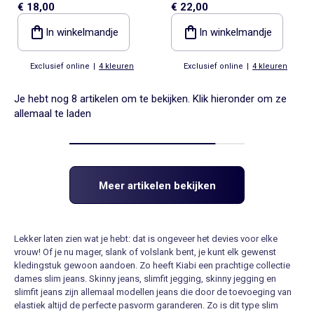
€ 18,00
€ 22,00
L30
- L32
In winkelmandje
In winkelmandje
Exclusief online
|
4 kleuren
Exclusief online
|
4 kleuren
Je hebt nog 8 artikelen om te bekijken. Klik hieronder om ze
allemaal te laden
Meer artikelen bekijken
Lekker laten zien wat je hebt: dat is ongeveer het devies voor elke
vrouw! Of je nu mager, slank of volslank bent, je kunt elk gewenst
kledingstuk gewoon aandoen. Zo heeft Kiabi een prachtige collectie
dames slim jeans. Skinny jeans, slimfit jegging, skinny jegging en
slimfit jeans zijn allemaal modellen jeans die door de toevoeging van
elastiek altijd de perfecte pasvorm garanderen. Zo is dit type slim