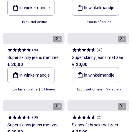
In winkelmandje
In winkelmandje
Exclusief online
Exclusief online
1
/
5
1
/
4
(
35
)
(
30
)
Super skinny jeans met zeer
Super skinny jeans met zeer
€ 20,00
€ 20,00
hoge taille - L34
hoge taille - L32
In winkelmandje
In winkelmandje
Exclusief online
|
5 kleuren
Exclusief online
|
5 kleuren
1
/
5
1
/
5
(
30
)
(
23
)
Super skinny jeans met zeer
Skinny fit broek met zeer
€ 20,00
€ 25,00