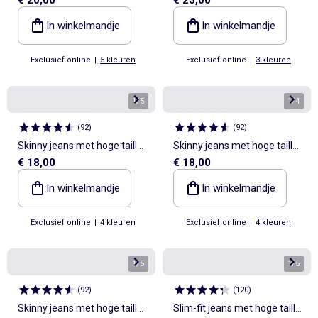
hoge taille - L32
hoge taille - L28
In winkelmandje
In winkelmandje
Exclusief online
|
5 kleuren
Exclusief online
|
3 kleuren
1
/
5
1
/
4
(
92
)
(
92
)
Skinny jeans met hoge taille -
Skinny jeans met hoge taille -
€ 18,00
€ 18,00
L30
L30
In winkelmandje
In winkelmandje
Exclusief online
|
4 kleuren
Exclusief online
|
4 kleuren
1
/
5
1
/
5
(
92
)
(
120
)
Skinny jeans met hoge taille -
Slim-fit jeans met hoge taille