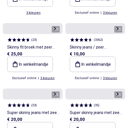
3 kleuren
Exclusief online
|
3 kleuren
1
/
5
1
/
5
(
23
)
(
3362
)
Skinny fit broek met zeer
Skinny jeans / zeer
€ 25,00
€ 10,00
hoge taille - L28
nauwsluitend model
In winkelmandje
In winkelmandje
Exclusief online
|
3 kleuren
Exclusief online
|
3 kleuren
1
/
5
1
/
5
(
53
)
(
35
)
Super skinny jeans met zeer
Super skinny jeans met zeer
€ 20,00
€ 20,00
hoge taille - L28
hoge taille - L34