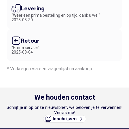
het hele gezin hoef je geen uren door de stad te slenteren. Je bestelt
Levering
bij Kiabi en gaat naar de stad voor een glaasje wijn met je vriendinnen!
"Weer een prima bestelling en op tijd, dank u wel"
2025-05-30
Retour
"Prima service"
2025-08-04
* Verkregen via een vragenlijst na aankoop
We houden contact
Schrijf je in op onze nieuwsbrief, we beloven je te verwennen!
Verras me!
Inschrijven