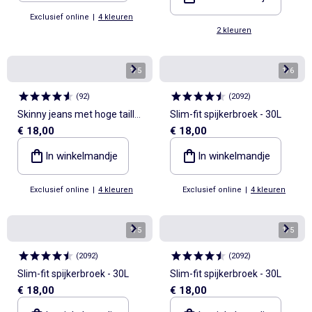
Exclusief online
|
4 kleuren
2 kleuren
1
/
5
1
/
6
(
92
)
(
2092
)
Skinny jeans met hoge taille -
Slim-fit spijkerbroek - 30L
€ 18,00
€ 18,00
L30
In winkelmandje
In winkelmandje
Exclusief online
|
4 kleuren
Exclusief online
|
4 kleuren
1
/
5
1
/
5
(
2092
)
(
2092
)
Slim-fit spijkerbroek - 30L
Slim-fit spijkerbroek - 30L
€ 18,00
€ 18,00