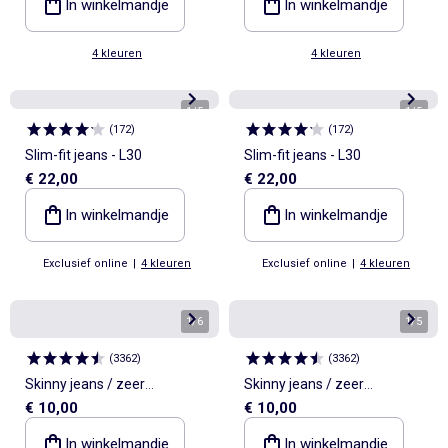
In winkelmandje
In winkelmandje
4 kleuren
4 kleuren
1
/
5
1
/
5
(
172
)
(
172
)
Slim-fit jeans - L30
Slim-fit jeans - L30
€ 22,00
€ 22,00
In winkelmandje
In winkelmandje
Exclusief online
|
4 kleuren
Exclusief online
|
4 kleuren
1
/
6
1
/
5
(
3362
)
(
3362
)
Skinny jeans / zeer
Skinny jeans / zeer
€ 10,00
€ 10,00
nauwsluitend model
nauwsluitend model
In winkelmandje
In winkelmandje