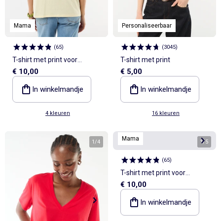
Mama
Personaliseerbaar
(
65
)
(
3045
)
T-shirt met print voor
T-shirt met print
€ 10,00
€ 5,00
borstvoeding
In winkelmandje
In winkelmandje
4 kleuren
16 kleuren
Mama
1
/
4
1
/
5
(
65
)
T-shirt met print voor
€ 10,00
borstvoeding
In winkelmandje