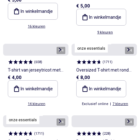
€ 5,00
V-hals
In winkelmandje
In winkelmandje
16 kleuren
9 kleuren
Personaliseerbaar
onze essentials
1
/
4
1
/
4
(
658
)
(
1711
)
T-shirt van jerseytricot met
Oversized T-shirt met ronde
€ 4,00
€ 8,00
korte mouwen
hals
In winkelmandje
In winkelmandje
14 kleuren
Exclusief online
|
7 kleuren
Personaliseerbaar
onze essentials
1
/
4
1
/
4
(
1711
)
(
228
)