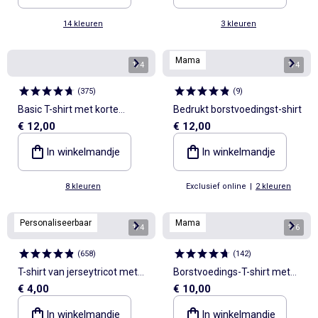
14 kleuren
3 kleuren
Mama
1
/
4
1
/
4
(
375
)
(
9
)
Basic T-shirt met korte
Bedrukt borstvoedingst-shirt
€ 12,00
€ 12,00
mouwen en V-hals
In winkelmandje
In winkelmandje
8 kleuren
Exclusief online
|
2 kleuren
Personaliseerbaar
Mama
1
/
4
1
/
6
(
658
)
(
142
)
T-shirt van jerseytricot met
Borstvoedings-T-shirt met
€ 4,00
€ 10,00
korte mouwen
korte mouw en print
In winkelmandje
In winkelmandje