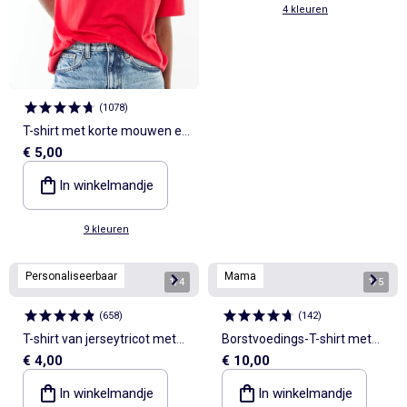
4 kleuren
(
1078
)
T-shirt met korte mouwen en
€ 5,00
V-hals
In winkelmandje
9 kleuren
Personaliseerbaar
Mama
1
/
4
1
/
5
(
658
)
(
142
)
T-shirt van jerseytricot met
Borstvoedings-T-shirt met
€ 4,00
€ 10,00
korte mouwen
korte mouw en print
In winkelmandje
In winkelmandje