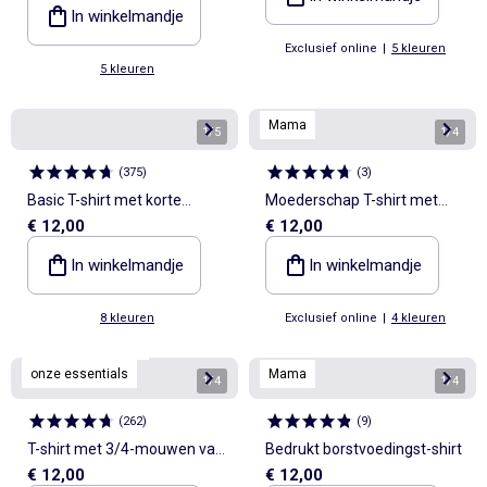
In winkelmandje
Exclusief online
|
5 kleuren
5 kleuren
Mama
1
/
5
1
/
4
(
375
)
(
3
)
Basic T-shirt met korte
Moederschap T-shirt met
€ 12,00
€ 12,00
mouwen en V-hals
overslagdecolleté
In winkelmandje
In winkelmandje
8 kleuren
Exclusief online
|
4 kleuren
Personaliseerbaar
onze essentials
Mama
1
/
4
1
/
4
(
262
)
(
9
)
T-shirt met 3/4-mouwen van
Bedrukt borstvoedingst-shirt
€ 12,00
€ 12,00
French Terry