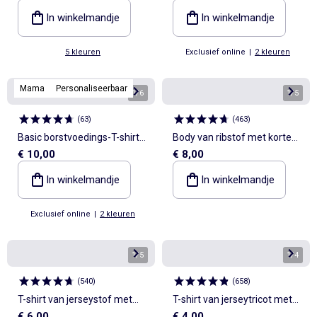
In winkelmandje
In winkelmandje
5 kleuren
Exclusief online
|
2 kleuren
Mama
Personaliseerbaar
1
/
6
1
/
5
(
63
)
(
463
)
Basic borstvoedings-T-shirt
Body van ribstof met korte
€ 10,00
€ 8,00
met korte mouw
mouw
In winkelmandje
In winkelmandje
Exclusief online
|
2 kleuren
1
/
5
1
/
4
(
540
)
(
658
)
T-shirt van jerseystof met
T-shirt van jerseytricot met
€ 6,00
€ 4,00