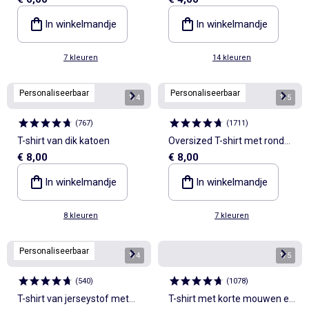
korte mouwen
korte mouwen
In winkelmandje
In winkelmandje
7 kleuren
14 kleuren
Personaliseerbaar
Personaliseerbaar
1
/
4
1
/
5
(
767
)
(
1711
)
T-shirt van dik katoen
Oversized T-shirt met ronde
€ 8,00
€ 8,00
hals
In winkelmandje
In winkelmandje
8 kleuren
7 kleuren
Personaliseerbaar
1
/
4
1
/
5
(
540
)
(
1078
)
T-shirt van jerseystof met
T-shirt met korte mouwen en