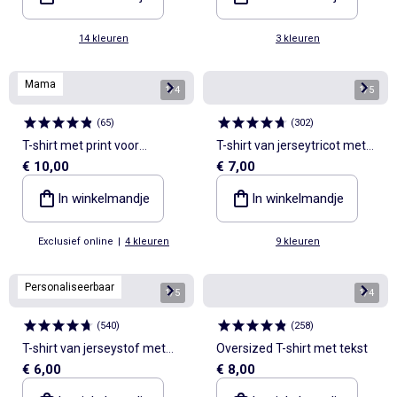
14 kleuren
3 kleuren
Mama
1
/
4
1
/
5
(
65
)
(
302
)
T-shirt met print voor
T-shirt van jerseytricot met
€ 10,00
€ 7,00
borstvoeding
korte geribde mouwen
In winkelmandje
In winkelmandje
Exclusief online
|
4 kleuren
9 kleuren
Personaliseerbaar
1
/
5
1
/
4
(
540
)
(
258
)
T-shirt van jerseystof met
Oversized T-shirt met tekst
€ 6,00
€ 8,00
korte mouwen