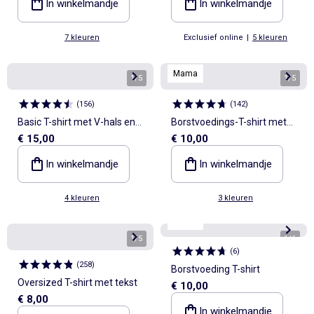
In winkelmandje
In winkelmandje
7 kleuren
Exclusief online
|
5 kleuren
Mama
1
/
5
1
/
5
(
156
)
(
142
)
Basic T-shirt met V-hals en
Borstvoedings-T-shirt met
€ 15,00
€ 10,00
korte mouwen
korte mouw en print
In winkelmandje
In winkelmandje
4 kleuren
3 kleuren
Mama
1
/
5
1
/
6
(
6
)
(
258
)
Borstvoeding T-shirt
Oversized T-shirt met tekst
€ 10,00
€ 8,00
In winkelmandje