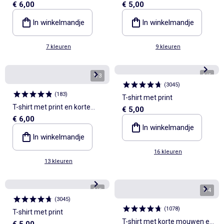
€ 6,00
€ 5,00
korte mouwen
V-hals
In winkelmandje
In winkelmandje
7 kleuren
9 kleuren
1
/
3
1
/
5
(
3045
)
(
183
)
T-shirt met print
T-shirt met print en korte
€ 5,00
€ 6,00
mouwen met motief
In winkelmandje
In winkelmandje
16 kleuren
13 kleuren
1
/
5
1
/
4
(
3045
)
(
1078
)
T-shirt met print
T-shirt met korte mouwen en
€ 5,00