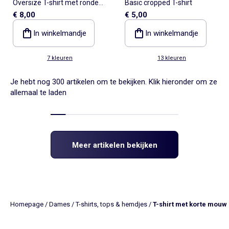
Oversize T-shirt met ronde
Basic cropped T-shirt
€ 8,00
€ 5,00
hals
In winkelmandje
In winkelmandje
7 kleuren
13 kleuren
Je hebt nog 300 artikelen om te bekijken. Klik hieronder om ze
allemaal te laden
Meer artikelen bekijken
Homepage
/
Dames
/
T-shirts, tops & hemdjes
/
T-shirt met korte mouw