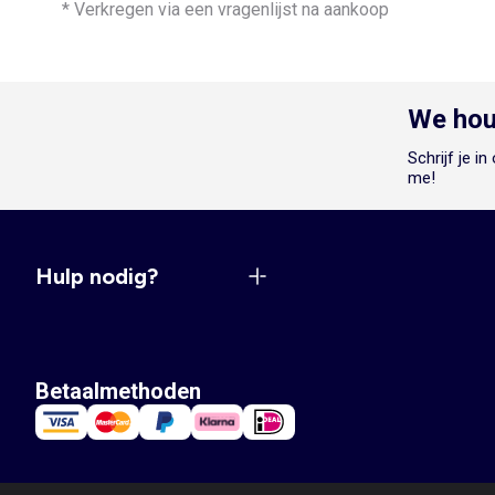
* Verkregen via een vragenlijst na aankoop
We hou
Schrijf je i
me!
Hulp nodig?
Betaalmethoden