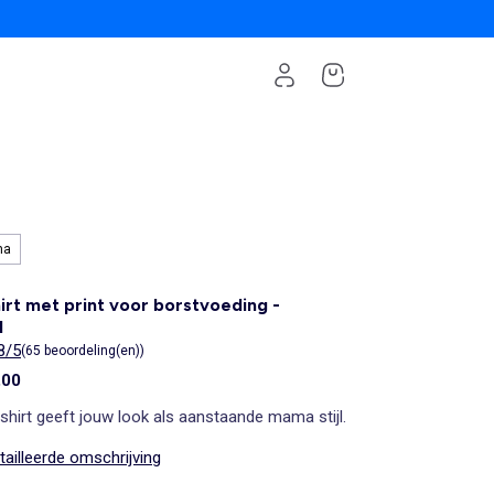
ma
irt met print voor borstvoeding -
l
8/5
(65 beoordeling(en))
,00
-shirt geeft jouw look als aanstaande mama stijl.
ailleerde omschrijving