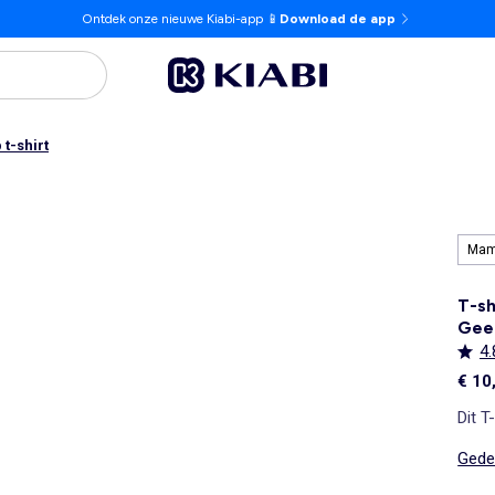
Ontdek onze nieuwe Kiabi-app 📱
Download de app
t-shirt
Ma
T-sh
Gee
4.
€ 10
Dit T
Gedet