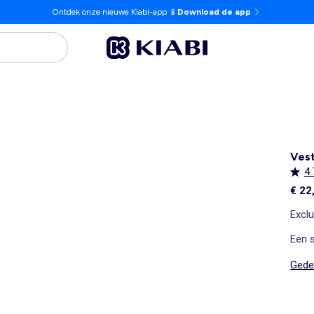
Ontdek onze nieuwe Kiabi-app 📱
Download de app
Vest
4.
€ 22
Exclu
Een s
Gedet