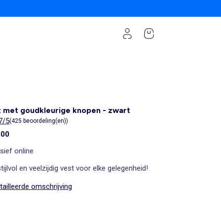
 met goudkleurige knopen - zwart
7/5
(425 beoordeling(en))
,00
sief online
tijlvol en veelzijdig vest voor elke gelegenheid!
ailleerde omschrijving