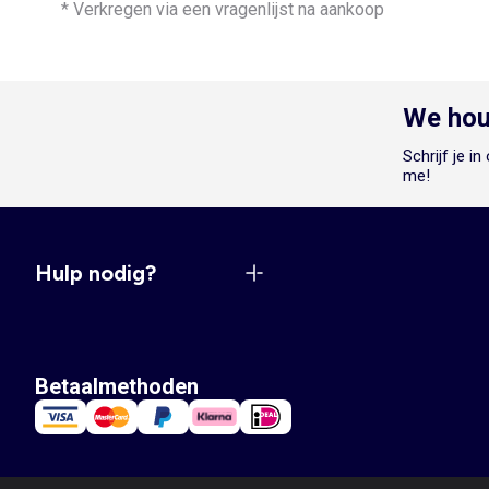
* Verkregen via een vragenlijst na aankoop
We hou
Schrijf je i
me!
Hulp nodig?
Betaalmethoden