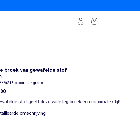
e broek van gewafelde stof -
n
6/5
(216 beoordeling(en))
,00
wafelde stof geeft deze wide leg broek een maximale stijl!
ailleerde omschrijving