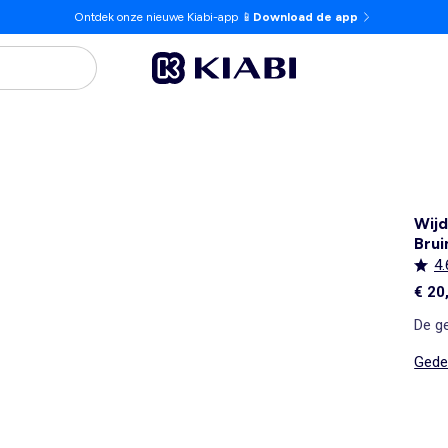
Ontdek onze nieuwe Kiabi-app 📱
Download de app
Wijd
Brui
4.
€ 20
De ge
Gedet