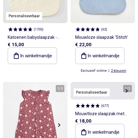
Personaliseerbaar
(
1705
)
(
62
)
Katoenen babyslaapzak -
Mouwloze slaapzak 'Stitch'
€ 15,00
€ 22,00
TOG-waarde 2
In winkelmandje
In winkelmandje
Exclusief online
|
2 kleuren
1
/
3
1
/
3
Personaliseerbaar
(
677
)
Mouwtloze slaapzak met
€ 18,00
print van katoengaas TOG 1
In winkelmandje