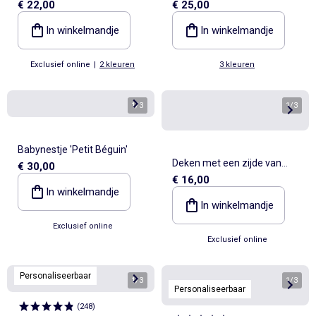
€ 22,00
€ 25,00
katoen met rits TOG 2
In winkelmandje
In winkelmandje
Exclusief online
|
2 kleuren
3 kleuren
1
/
3
1
/
3
Babynestje 'Petit Béguin'
Deken met een zijde van
€ 30,00
€ 16,00
jersey en een zijde van zacht
In winkelmandje
breisel
In winkelmandje
Exclusief online
Exclusief online
Personaliseerbaar
1
/
3
1
/
3
Personaliseerbaar
(
248
)