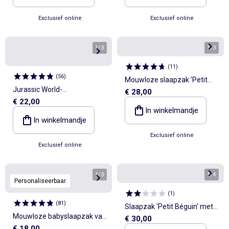
Exclusief online
Exclusief online
1
/
3
1
/
3
(
11
)
(
56
)
Mouwloze slaapzak 'Petit
Jurassic World-
€ 28,00
Béguin'
€ 22,00
babyslaapzak met TOG-
In winkelmandje
waarde 1
In winkelmandje
Exclusief online
Exclusief online
1
/
3
1
/
4
Personaliseerbaar
(
1
)
(
81
)
Slaapzak 'Petit Béguin' met
Mouwloze babyslaapzak van
€ 30,00
afneembare mouwen
€ 18,00