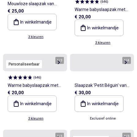
(
646
)
Mouwloze slaapzak van
Warme babyslaapzak met
€ 25,00
katoen met rits TOG 2
€ 20,00
motiefje, TOG-waarde 2.5
In winkelmandje
In winkelmandje
3 kleuren
3 kleuren
1
/
3
1
/
4
Personaliseerbaar
(
646
)
Warme babyslaapzak met
Slaapzak 'Petit Béguin' van
€ 20,00
€ 30,00
motiefje, TOG-waarde 2.5
velours met afneembare
mouwen
In winkelmandje
In winkelmandje
3 kleuren
Exclusief online
1
/
3
1
/
3