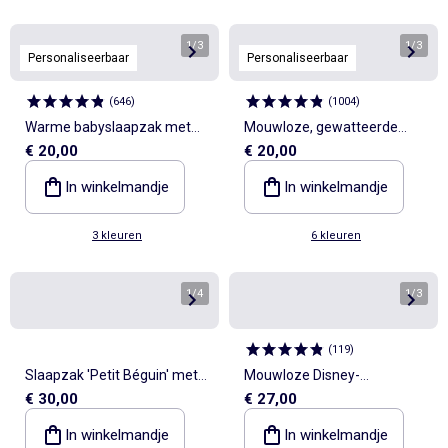
1
/
3
1
/
3
Personaliseerbaar
Personaliseerbaar
(
646
)
(
1004
)
Warme babyslaapzak met
Mouwloze, gewatteerde
€ 20,00
€ 20,00
motiefje, TOG-waarde 2.5
babyslaapzak, TOG-waarde
2
In winkelmandje
In winkelmandje
3 kleuren
6 kleuren
1
/
4
1
/
3
(
119
)
Slaapzak 'Petit Béguin' met
Mouwloze Disney-
€ 30,00
€ 27,00
voetjes, wanten en capuchon
babyslaapzak - TOG-waarde
2
In winkelmandje
In winkelmandje