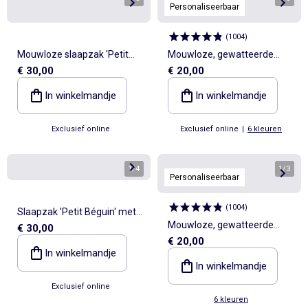
Personaliseerbaar
(
1004
)
Mouwloze slaapzak 'Petit
Mouwloze, gewatteerde
€ 30,00
€ 20,00
Béguin' met fluweelzachte
babyslaapzak, TOG-waarde
look
2
In winkelmandje
In winkelmandje
Exclusief online
Exclusief online
|
6 kleuren
1
/
4
1
/
3
Personaliseerbaar
(
1004
)
Slaapzak 'Petit Béguin' met
Mouwloze, gewatteerde
€ 30,00
afneembare mouwen
€ 20,00
babyslaapzak, TOG-waarde
In winkelmandje
2
In winkelmandje
Exclusief online
6 kleuren