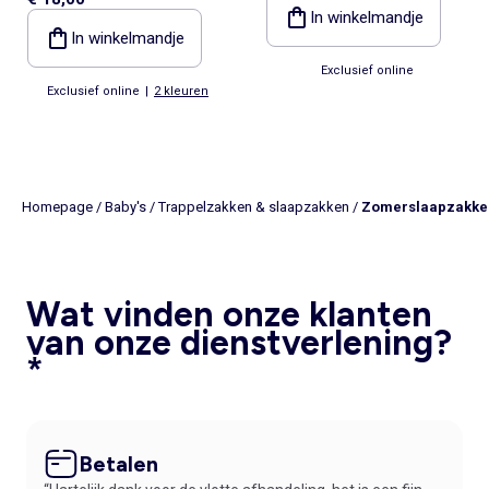
zachte, luchtige katoen,
In winkelmandje
TOG-waarde 2
In winkelmandje
Exclusief online
Exclusief online
|
2 kleuren
Homepage
/
Baby's
/
Trappelzakken & slaapzakken
/
Zomerslaapzakke
Wat vinden onze klanten
van onze dienstverlening?
*
Betalen