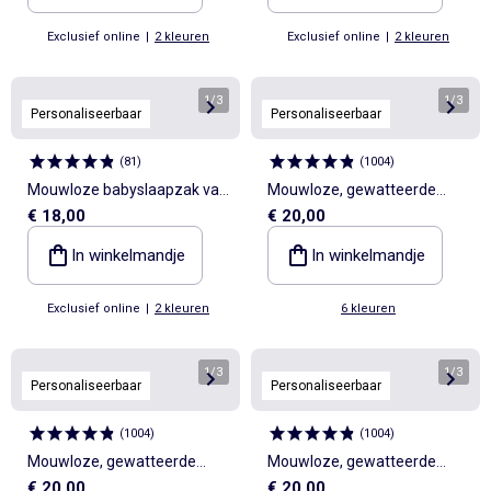
Exclusief online
|
2 kleuren
Exclusief online
|
2 kleuren
1
/
3
1
/
3
Personaliseerbaar
Personaliseerbaar
(
81
)
(
1004
)
Mouwloze babyslaapzak van
Mouwloze, gewatteerde
€ 18,00
€ 20,00
zachte, luchtige katoen,
babyslaapzak, TOG-waarde
TOG-waarde 2
2
In winkelmandje
In winkelmandje
Exclusief online
|
2 kleuren
6 kleuren
1
/
3
1
/
3
Personaliseerbaar
Personaliseerbaar
(
1004
)
(
1004
)
Mouwloze, gewatteerde
Mouwloze, gewatteerde
€ 20,00
€ 20,00
babyslaapzak, TOG-waarde
babyslaapzak, TOG-waarde