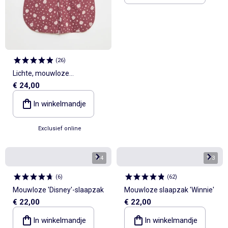
(
26
)
Lichte, mouwloze
€ 24,00
babyslaapzak van katoen
met Disney/Marie-print,
In winkelmandje
TOG-waarde 1
Exclusief online
1
/
4
1
/
3
(
6
)
(
62
)
Mouwloze 'Disney'-slaapzak
Mouwloze slaapzak 'Winnie'
€ 22,00
€ 22,00
In winkelmandje
In winkelmandje