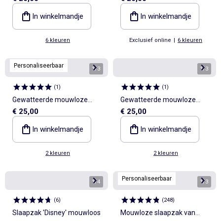
2
2
In winkelmandje
In winkelmandje
6 kleuren
Exclusief online
|
6 kleuren
Personaliseerbaar
1
/
3
1
/
3
(
1
)
(
1
)
Gewatteerde mouwloze
Gewatteerde mouwloze
€ 25,00
€ 25,00
slaapzak
slaapzak
In winkelmandje
In winkelmandje
2 kleuren
2 kleuren
Personaliseerbaar
1
/
4
1
/
3
(
6
)
(
248
)
Slaapzak 'Disney' mouwloos
Mouwloze slaapzak van