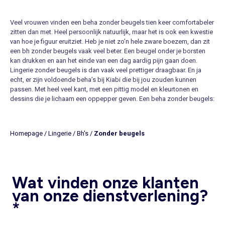
Veel vrouwen vinden een beha zonder beugels tien keer comfortabeler
zitten dan met. Heel persoonlijk natuurlijk, maar het is ook een kwestie
van hoe je figuur eruitziet. Heb je niet zo’n hele zware boezem, dan zit
een bh zonder beugels vaak veel beter. Een beugel onder je borsten
kan drukken en aan het einde van een dag aardig pijn gaan doen.
Lingerie zonder beugels is dan vaak veel prettiger draagbaar. En ja
echt, er zijn voldoende beha’s bij Kiabi die bij jou zouden kunnen
passen. Met heel veel kant, met een pittig model en kleurtonen en
dessins die je lichaam een oppepper geven. Een beha zonder beugels:
een musthave voor modebewuste vrouwen die heel goed weten dat
onder je outfit speelse lingerie er echt toe doet. Je krijgt een gekledere
look, je lichaam ziet er optimaal uit en als je eenmaal je kleding uitdoet,
Homepage
/
Lingerie
/
Bh's
/
Zonder beugels
is dat wat eronder zit nog steeds de moeite waard. Voel je mooi en
vrouwelijk met lingerie van Kiabi.
Bestel online bij Kiabi een flashy beha zonder beugels
Vind je dat jouw boezem er met een beha zonder beugels mooi
Wat vinden onze klanten
uitziet? Kijk dan op Kiabi.nl en vind hier de meest sexy beha’s zonder
beugels online. Voordeel van Kiabi.nl is dat je gewoon vanuit huis,
van onze dienstverlening?
vanachter je laptop een bestelling kunt plaatsten voor opvallende
*
lingerie. In een paar klikken heb jij de beha van je keuze, met of zonder
beugels, snel gemaakt. Al is de keuze groot, zeker weten dat je er een