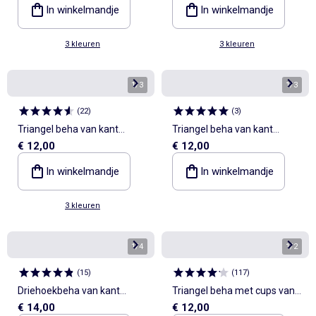
In winkelmandje
In winkelmandje
3 kleuren
3 kleuren
1
/
3
1
/
3
(
22
)
(
3
)
Triangel beha van kant
Triangel beha van kant
€ 12,00
€ 12,00
zonder beugels
zonder beugels
In winkelmandje
In winkelmandje
3 kleuren
1
/
4
1
/
2
(
15
)
(
117
)
Driehoekbeha van kant
Triangel beha met cups van
€ 14,00
€ 12,00
zonder beugels
microvezel