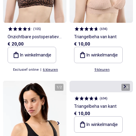
(
105
)
(
694
)
Onzichtbare postoperatieve
Triangelbeha van kant
€ 20,00
€ 10,00
beha - Oktober Roze
In winkelmandje
In winkelmandje
Exclusief online
|
6 kleuren
9 kleuren
1
/
2
1
/
5
(
694
)
Triangelbeha van kant
€ 10,00
In winkelmandje