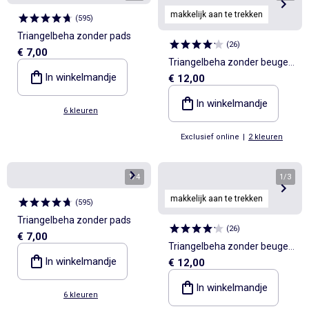
makkelijk aan te trekken
(
595
)
Triangelbeha zonder pads
(
26
)
€ 7,00
Triangelbeha zonder beugels
In winkelmandje
€ 12,00
- collectie die makkelijk aan
te trekken is
In winkelmandje
6 kleuren
Exclusief online
|
2 kleuren
1
/
4
1
/
3
makkelijk aan te trekken
(
595
)
Triangelbeha zonder pads
(
26
)
€ 7,00
Triangelbeha zonder beugels
In winkelmandje
€ 12,00
- collectie die makkelijk aan
te trekken is
In winkelmandje
6 kleuren