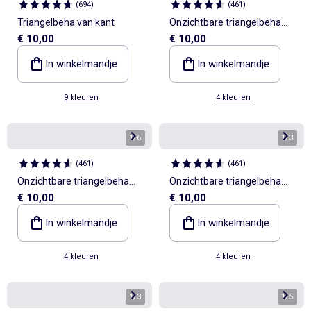
(
694
)
(
461
)
Triangelbeha van kant
Onzichtbare triangelbeha
€ 10,00
€ 10,00
van microvezel
In winkelmandje
In winkelmandje
9 kleuren
4 kleuren
1
/
6
1
/
3
(
461
)
(
461
)
Onzichtbare triangelbeha
Onzichtbare triangelbeha
€ 10,00
€ 10,00
van microvezel
van microvezel
In winkelmandje
In winkelmandje
4 kleuren
4 kleuren
1
/
3
1
/
5