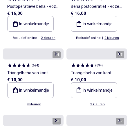
Postoperatieve beha - Roze
Beha postoperatief - Roze
€ 16,00
€ 16,00
Oktober
Oktober
In winkelmandje
In winkelmandje
Exclusief online
|
2 kleuren
Exclusief online
|
2 kleuren
1
/
4
1
/
5
(
694
)
(
694
)
Triangelbeha van kant
Triangelbeha van kant
€ 10,00
€ 10,00
In winkelmandje
In winkelmandje
9 kleuren
9 kleuren
1
/
3
1
/
7