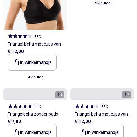
9 kleuren
(
117
)
Triangel beha met cups van
€ 12,00
microvezel
In winkelmandje
4 kleuren
1
/
4
1
/
2
(
595
)
(
117
)
Triangelbeha zonder pads
Triangel beha met cups van
€ 7,00
€ 12,00
microvezel
In winkelmandje
In winkelmandje