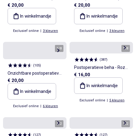
€ 20,00
€ 20,00
kant
kant
In winkelmandje
In winkelmandje
Exclusief online
|
3 kleuren
Exclusief online
|
3 kleuren
1
/
8
1
/
8
(
387
)
(
105
)
Postoperatieve beha - Roze
Onzichtbare postoperatieve
€ 16,00
Oktober
€ 20,00
beha - Oktober Roze
In winkelmandje
In winkelmandje
Exclusief online
|
5 kleuren
Exclusief online
|
6 kleuren
1
/
2
1
/
2
(
127
)
(
127
)