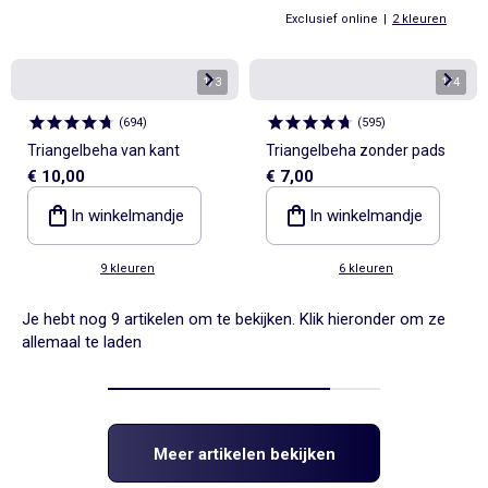
Exclusief online
|
2 kleuren
1
/
3
1
/
4
(
694
)
(
595
)
Triangelbeha van kant
Triangelbeha zonder pads
€ 10,00
€ 7,00
In winkelmandje
In winkelmandje
9 kleuren
6 kleuren
Je hebt nog 9 artikelen om te bekijken. Klik hieronder om ze
allemaal te laden
Meer artikelen bekijken