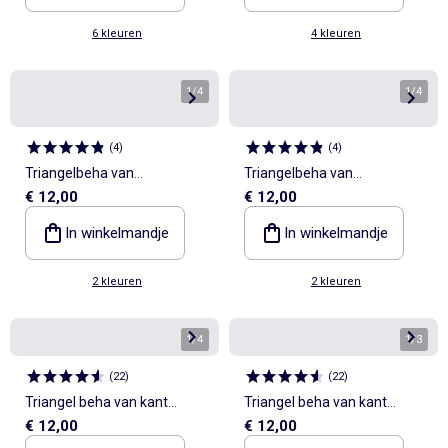
6 kleuren
4 kleuren
1
/
4
1
/
4
(
4
)
(
4
)
Triangelbeha van
Triangelbeha van
€ 12,00
€ 12,00
gesatineerde microvezel en
gesatineerde microvezel en
kant
kant
In winkelmandje
In winkelmandje
2 kleuren
2 kleuren
1
/
4
1
/
3
(
22
)
(
22
)
Triangel beha van kant
Triangel beha van kant
€ 12,00
€ 12,00
zonder beugels
zonder beugels