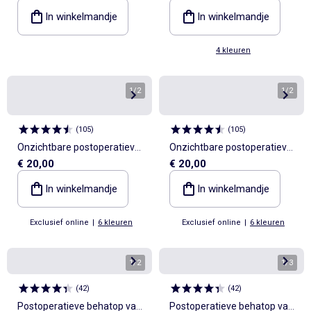
In winkelmandje
In winkelmandje
4 kleuren
1
/
2
1
/
2
(
105
)
(
105
)
Onzichtbare postoperatieve
Onzichtbare postoperatieve
€ 20,00
€ 20,00
beha - Roze Oktober
beha - Roze Oktober
In winkelmandje
In winkelmandje
Exclusief online
|
6 kleuren
Exclusief online
|
6 kleuren
1
/
2
1
/
3
(
42
)
(
42
)
Postoperatieve behatop van
Postoperatieve behatop van