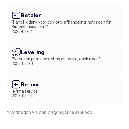
of twee gaat vinden die je hip genoeg vindt om online bij Kiabi te
bestellen.
Bh zonder beugels in modieuze kleuren en dessins
Betalen
Kleur in lingerie doet wonderen met je figuur. Een mooie beha zonder
“Hartelijk dank voor de vlotte afhandeling, het is een fijn
beugels kun je bij Kiabi in ongeveer elke gewenste kleur bestellen:
Sinterklaascadeau!“
rood, geel, blauw, lichtgrijs, roze en wit. En uiteraard niet alleen in
2025-08-04
unikleuren; mooie bloemendessins, grappige prints en héél veel kant
maken een beha zonder beugels een plaatje om te zien. Al zin om te
bestellen?
Levering
"Weer een prima bestelling en op tijd, dank u wel"
2025-05-30
Retour
"Prima service"
2025-08-04
* Verkregen via een vragenlijst na aankoop