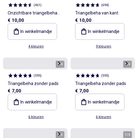
(
461
)
(
694
)
Onzichtbare triangelbeha
Triangelbeha van kant
€ 10,00
€ 10,00
van microvezel
In winkelmandje
In winkelmandje
4 kleuren
9 kleuren
1
/
4
1
/
4
(
595
)
(
595
)
Triangelbeha zonder pads
Triangelbeha zonder pads
€ 7,00
€ 7,00
In winkelmandje
In winkelmandje
6 kleuren
6 kleuren
1
/
4
1
/
4