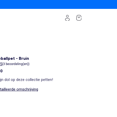
ballpet - Bruin
/5
(3 beoordeling(en))
00
jn dol op deze collectie petten!
ailleerde omschrijving