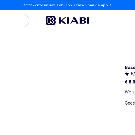
Ontdek onze nieuwe Kiabi-app 📱
Download de app
Base
5
€ 8,
We zi
Gedet