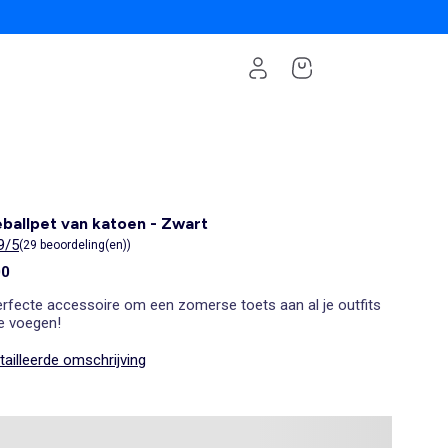
ballpet van katoen - Zwart
9/5
(29 beoordeling(en))
00
erfecte accessoire om een zomerse toets aan al je outfits
te voegen!
ailleerde omschrijving