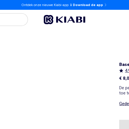
Ontdek onze nieuwe Kiabi-app 📱
Download de app
Base
4.
€ 8,
De p
toe 
Gedet