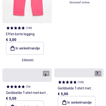
Exclusief online
(
134
)
Effen korte legging
€ 3,00
In winkelmandje
4 kleuren
1
/
3
1
/
4
(
105
)
(
76
)
Geribbelde T-shirt met
Geribbelde T-shirt met korte,
€ 5,00
volanmouwen
€ 5,50
geplooide mouwen
In winkelmandje