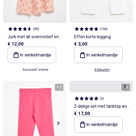
(
85
)
(
134
)
Jurk met all-overmotief en
Effen korte legging
€ 12,00
€ 3,00
fijne bandjes
In winkelmandje
In winkelmandje
Exclusief online
4 kleuren
1
/
2
1
/
6
(
5
)
2-delige set met tanktop en
€ 17,00
short van badstof
In winkelmandje