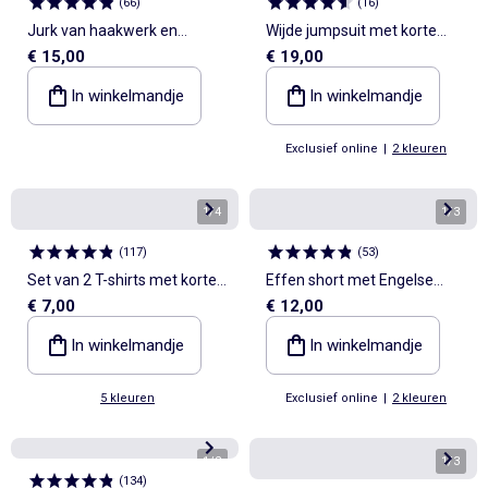
(
66
)
(
16
)
Jurk van haakwerk en
Wijde jumpsuit met korte
€ 15,00
€ 19,00
crêpestof
mouwen
In winkelmandje
In winkelmandje
Exclusief online
|
2 kleuren
1
/
4
1
/
3
(
117
)
(
53
)
Set van 2 T-shirts met korte
Effen short met Engelse
€ 7,00
€ 12,00
mouwen - 2 stuks
borduursels
In winkelmandje
In winkelmandje
5 kleuren
Exclusief online
|
2 kleuren
1
/
2
1
/
3
(
134
)