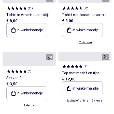
(
11
)
(
72
)
T-shirt in Amerikaanse stijl
T-shirt met losse pasvorm en
€ 8,00
€ 3,00
print op rug & borst
In winkelmandje
In winkelmandje
2 kleuren
1
/
3
1
/
2
(
11
)
(
5
)
Top met motief en fijne
Set van 2
€ 12,00
schouderbandjes
€ 3,50
krokodillenklemmen met
In winkelmandje
strikken
In winkelmandje
Exclusief online
|
2 kleuren
2 kleuren