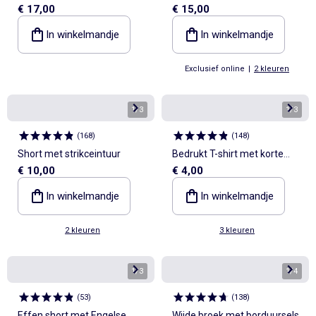
€ 17,00
€ 15,00
mouwloos gilet
playsuit
In winkelmandje
In winkelmandje
Exclusief online
|
2 kleuren
1
/
3
1
/
3
(
168
)
(
148
)
Short met strikceintuur
Bedrukt T-shirt met korte
€ 10,00
€ 4,00
mouwen
In winkelmandje
In winkelmandje
2 kleuren
3 kleuren
1
/
3
1
/
4
(
53
)
(
138
)
Effen short met Engelse
Wijde broek met borduursels