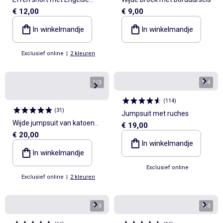
€ 12,00
€ 9,00
borduursels
In winkelmandje
In winkelmandje
Exclusief online
|
2 kleuren
1
/
3
1
/
4
(
114
)
(
31
)
Jumpsuit met ruches
Wijde jumpsuit van katoen
€ 19,00
€ 20,00
met Engelse broderie en
In winkelmandje
ruches
In winkelmandje
Exclusief online
Exclusief online
|
2 kleuren
1
/
3
1
/
3