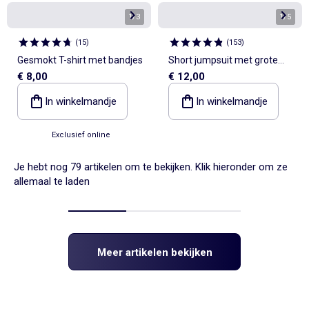
1
/
3
1
/
5
(
15
)
(
153
)
Gesmokt T-shirt met bandjes
Short jumpsuit met grote
€ 8,00
€ 12,00
geborduurde bloemen
In winkelmandje
In winkelmandje
Exclusief online
Je hebt nog 79 artikelen om te bekijken. Klik hieronder om ze
allemaal te laden
Meer artikelen bekijken