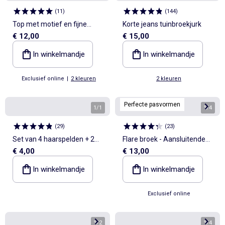
(
11
)
(
144
)
Top met motief en fijne
Korte jeans tuinbroekjurk
€ 12,00
€ 15,00
schouderbandjes
In winkelmandje
In winkelmandje
Exclusief online
|
2 kleuren
2 kleuren
Perfecte pasvormen
1
/
1
1
/
4
(
29
)
(
23
)
Set van 4 haarspelden + 2
Flare broek - Aansluitende
€ 4,00
€ 13,00
elastiekjes 'Stitch'
pasvorm
In winkelmandje
In winkelmandje
Exclusief online
1
/
2
1
/
4