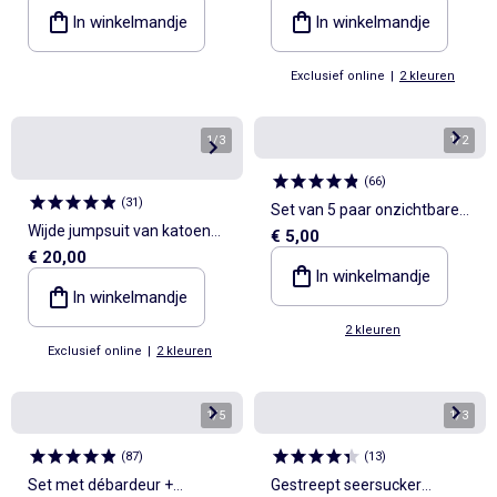
In winkelmandje
In winkelmandje
Exclusief online
|
2 kleuren
1
/
3
1
/
2
(
66
)
(
31
)
Set van 5 paar onzichtbare
Wijde jumpsuit van katoen
€ 5,00
sokken
€ 20,00
met Engelse broderie en
In winkelmandje
ruches
In winkelmandje
2 kleuren
Exclusief online
|
2 kleuren
1
/
5
1
/
3
(
87
)
(
13
)
Set met débardeur +
Gestreept seersucker