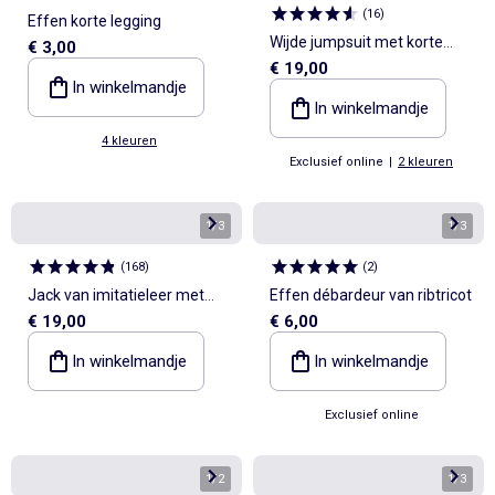
(
16
)
Effen korte legging
Wijde jumpsuit met korte
€ 3,00
€ 19,00
mouwen
In winkelmandje
In winkelmandje
4 kleuren
Exclusief online
|
2 kleuren
1
/
3
1
/
3
(
168
)
(
2
)
Jack van imitatieleer met
Effen débardeur van ribtricot
€ 19,00
€ 6,00
textuur
In winkelmandje
In winkelmandje
Exclusief online
1
/
2
1
/
3