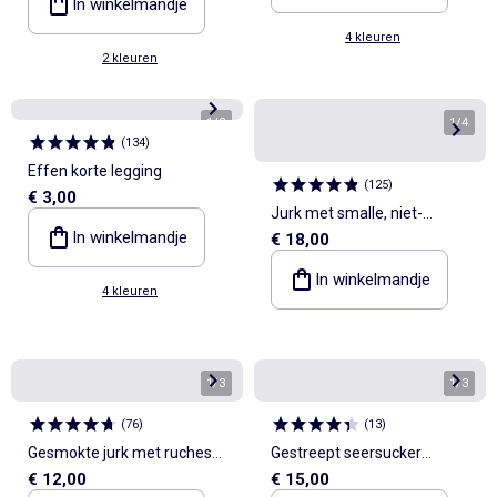
In winkelmandje
4 kleuren
2 kleuren
1
/
2
1
/
4
(
134
)
Effen korte legging
(
125
)
€ 3,00
Jurk met smalle, niet-
In winkelmandje
€ 18,00
verstelbare bandjes en
borduursels
In winkelmandje
4 kleuren
1
/
3
1
/
3
(
76
)
(
13
)
Gesmokte jurk met ruches
Gestreept seersucker
€ 12,00
€ 15,00
en bandjes
playsuit