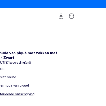
muda van piqué met zakken met
 - Zwart
7/5
(37 beoordeling(en))
,00
sief online
bermuda van piqué!
ailleerde omschrijving