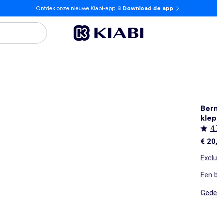
Ontdek onze nieuwe Kiabi-app 📱
Download de app
Ber
klep
4.
€ 20
Exclu
Een 
Gedet