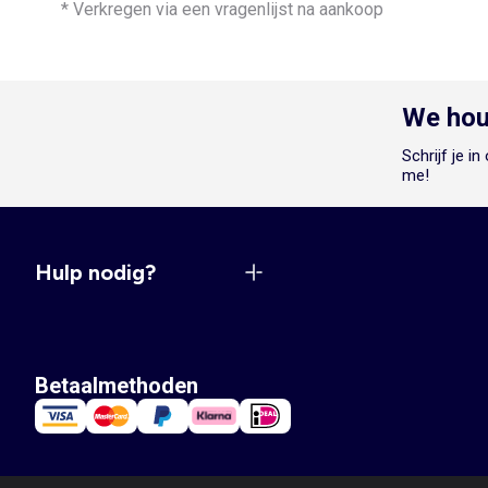
* Verkregen via een vragenlijst na aankoop
We hou
Schrijf je i
me!
Hulp nodig?
Betaalmethoden