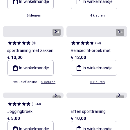
In winkelmandje
In winkelmandje
6 kleuren
4 kleuren
1
/
4
1
/
4
(
8
)
(
23
)
sporttraining met zakken
Relaxed fit-broek met
€ 13,00
€ 12,00
elastische taille
In winkelmandje
In winkelmandje
Exclusief online
|
4 kleuren
6 kleuren
1
/
3
1
/
4
(
1943
)
Joggingbroek
Effen sporttraining
€ 5,00
€ 10,00
In winkelmandje
In winkelmandje