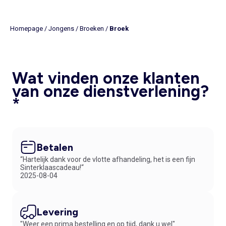
misschien wel wat je zoekt. Vergeet ook zeker niet onze stevige
skibroeken voor jongens! Wil je wat meer kunnen variëren, bekijk dan
ook een van onze bestsellers: de
hippe
chinobroek met opgestikte
Homepage
/
Jongens
/
Broeken
/
Broek
zakken, verkrijgbaar in verschillende kleuren. Draag hem in de winter
met laarzen en in de zomer bijvoorbeeld opgerold met
slippers
.
Bij Kiabi slaag je altijd.
Wat vinden onze klanten
van onze dienstverlening?
*
Betalen
“Hartelijk dank voor de vlotte afhandeling, het is een fijn
Sinterklaascadeau!“
2025-08-04
Levering
"Weer een prima bestelling en op tijd, dank u wel"