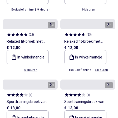
Exclusief online
|
9 kleuren
9 kleuren
1
/
3
1
/
4
(
23
)
(
23
)
Relaxed fit-broek met
Relaxed fit-broek met
€ 12,00
€ 12,00
elastische taille
elastische taille
In winkelmandje
In winkelmandje
6 kleuren
Exclusief online
|
6 kleuren
1
/
3
1
/
3
(
1
)
(
1
)
Sporttrainingsbroek van
Sporttrainingsbroek van
€ 13,00
€ 13,00
French Terry
French Terry
In winkelmandje
In winkelmandje