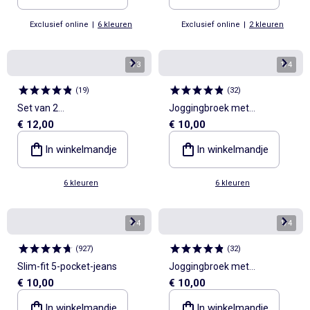
Exclusief online
|
6 kleuren
Exclusief online
|
2 kleuren
1
/
3
1
/
4
(
19
)
(
32
)
Set van 2
Joggingbroek met
€ 12,00
€ 10,00
sporttrainingsbroeken
trekkoordjes
In winkelmandje
In winkelmandje
6 kleuren
6 kleuren
1
/
4
1
/
4
(
927
)
(
32
)
Slim-fit 5-pocket-jeans
Joggingbroek met
€ 10,00
€ 10,00
trekkoordjes
In winkelmandje
In winkelmandje