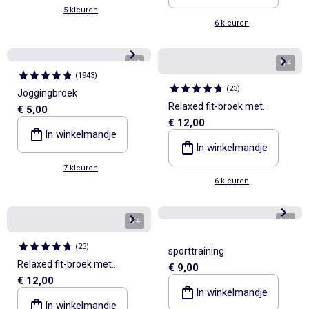
5 kleuren
6 kleuren
1
/
3
1
/
4
(
1943
)
(
23
)
Joggingbroek
Relaxed fit-broek met
€ 5,00
€ 12,00
elastische taille
In winkelmandje
In winkelmandje
7 kleuren
6 kleuren
1
/
4
1
/
4
(
23
)
sporttraining
Relaxed fit-broek met
€ 9,00
€ 12,00
elastische taille
In winkelmandje
In winkelmandje