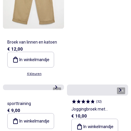
Broek van linnen en katoen
€ 12,00
In winkelmandje
4 kleuren
1
/
4
1
/
4
(
32
)
sporttraining
Joggingbroek met
€ 9,00
€ 10,00
trekkoordjes
In winkelmandje
In winkelmandje