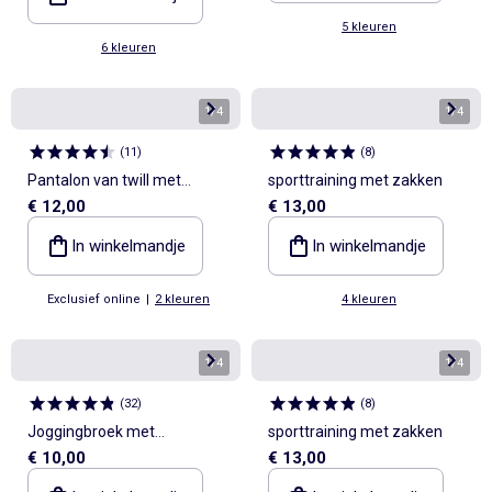
5 kleuren
6 kleuren
1
/
4
1
/
4
(
11
)
(
8
)
Pantalon van twill met
sporttraining met zakken
€ 12,00
€ 13,00
trekkoordjes
In winkelmandje
In winkelmandje
Exclusief online
|
2 kleuren
4 kleuren
1
/
4
1
/
4
(
32
)
(
8
)
Joggingbroek met
sporttraining met zakken
€ 10,00
€ 13,00
trekkoordjes