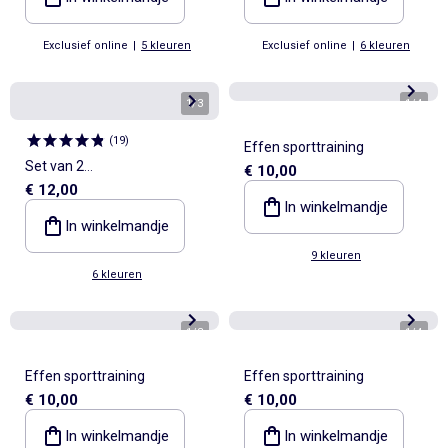
Exclusief online
|
5 kleuren
Exclusief online
|
6 kleuren
1
/
3
1
/
4
(
19
)
Effen sporttraining
Set van 2
€ 10,00
€ 12,00
sporttrainingsbroeken
In winkelmandje
In winkelmandje
9 kleuren
6 kleuren
1
/
3
1
/
4
Effen sporttraining
Effen sporttraining
€ 10,00
€ 10,00
In winkelmandje
In winkelmandje