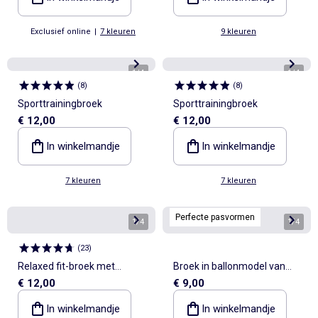
Exclusief online
|
7 kleuren
9 kleuren
1
/
4
1
/
4
(
8
)
(
8
)
Sporttrainingbroek
Sporttrainingbroek
€ 12,00
€ 12,00
In winkelmandje
In winkelmandje
7 kleuren
7 kleuren
Perfecte pasvormen
1
/
4
1
/
4
(
23
)
Relaxed fit-broek met
Broek in ballonmodel van
€ 12,00
€ 9,00
elastische taille
ongeruwde molton
In winkelmandje
In winkelmandje