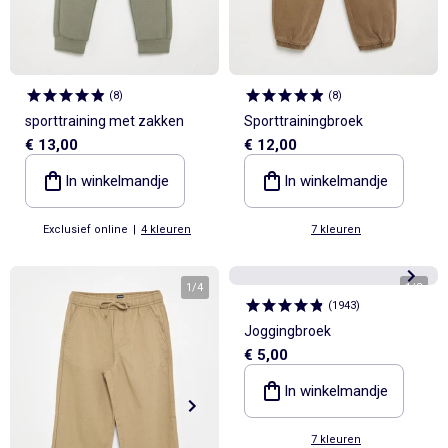
(
8
)
(
8
)
sporttraining met zakken
Sporttrainingbroek
€ 13,00
€ 12,00
In winkelmandje
In winkelmandje
Exclusief online
|
4 kleuren
7 kleuren
1
/
4
1
/
3
(
1943
)
Joggingbroek
€ 5,00
In winkelmandje
7 kleuren