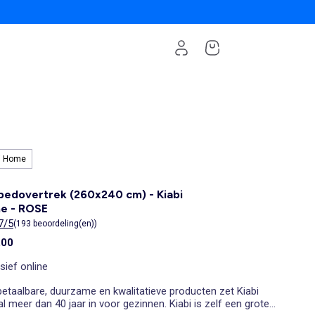
i Home
edovertrek (260x240 cm) - Kiabi
e - ROSE
7/5
(193 beoordeling(en))
,00
sief online
etaalbare, duurzame en kwalitatieve producten zet Kiabi
al meer dan 40 jaar in voor gezinnen. Kiabi is zelf een grote