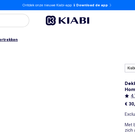
Ontdek onze nieuwe Kiabi-app 📱
Download de app
ertrekken
Kiab
Dekb
Hom
4.
€ 30
Exclu
Met b
zich 