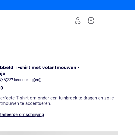
bbeld T-shirt met volantmouwen -
nje
7/5
(227 beoordeling(en))
00
erfecte T-shirt om onder een tuinbroek te dragen en zo je
ntmouwen te accentueren.
ailleerde omschrijving