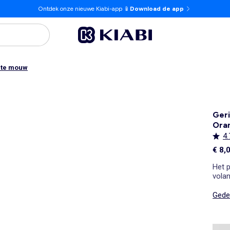
Ontdek onze nieuwe Kiabi-app 📱
Download de app
orte mouw
Geri
Ora
4.
€ 8,
Het p
vola
Gedet