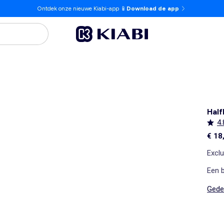
Ontdek onze nieuwe Kiabi-app 📱
Download de app
Half
4.
€ 18
Exclu
Een b
Gedet