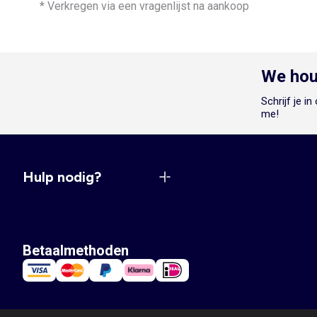
* Verkregen via een vragenlijst na aankoop
We hou
Schrijf je i
me!
Hulp nodig?
Betaalmethoden