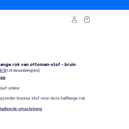
lange rok van ottoman-stof - bruin
8/5
(126 beoordeling(en))
,00
sief online
ijzonder knusse stof voor deze halflange rok.
ailleerde omschrijving