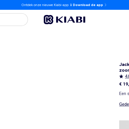
Ontdek onze nieuwe Kiabi-app 📱
Download de app
Jack
zoo
4.
€ 19
Een s
Gedet