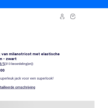
 van milanotricot met elastische
m - zwart
8/5
(313 beoordeling(en))
,00
uperleuk jack voor een superlook!
ailleerde omschrijving