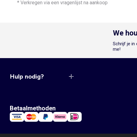
* Verkregen via een vragenlijst na aankoop
We hou
Schrijf je i
me!
Hulp nodig?
Betaalmethoden