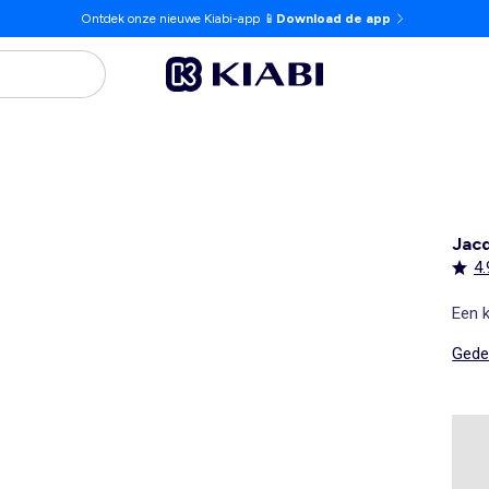
Ontdek onze nieuwe Kiabi-app 📱
Download de app
Jacq
4.
Een k
Gedet