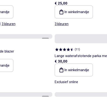
€ 25,00
mandje
In winkelmandje
|
3 kleuren
3 kleuren
1
/
4
(
11
)
de blazer
Lange waterafstotende parka m
€ 30,00
mandje
In winkelmandje
Exclusief online
1
/
4