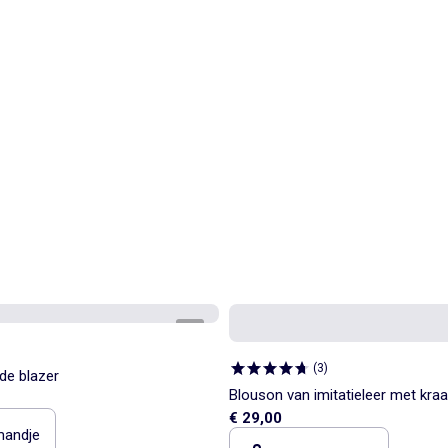
1
/
4
(
3
)
de blazer
Blouson van imitatieleer met kra
€ 29,00
inkeping
mandje