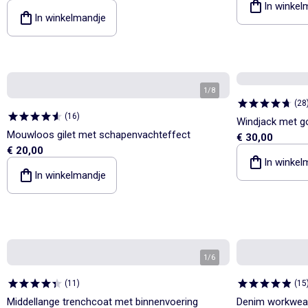
In winkel
In winkelmandje
1
/
8
(
28
(
16
)
Windjack met go
Mouwloos gilet met schapenvachteffect
€ 30,00
€ 20,00
In winkel
In winkelmandje
1
/
6
(
11
)
(
15
Middellange trenchcoat met binnenvoering
Denim workwear