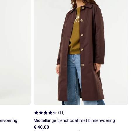
(
11
)
envoering
Middellange trenchcoat met binnenvoering
€ 40,00