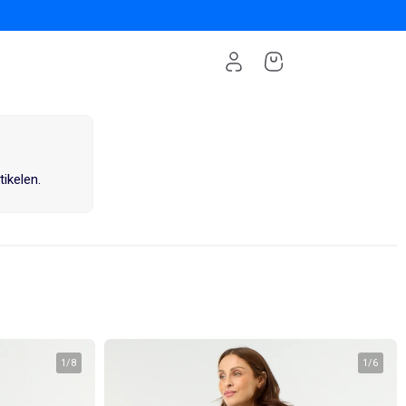
tikelen.
1
/
8
1
/
6