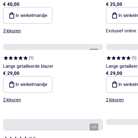
€ 40,00
€ 25,00
In winkelmandje
In winkel
3 kleuren
Exclusief online
1
/
6
(
1
)
(
1
)
Lange getailleerde blazer
Lange getailleer
€ 29,00
€ 29,00
In winkelmandje
In winkel
2 kleuren
2 kleuren
1
/
6