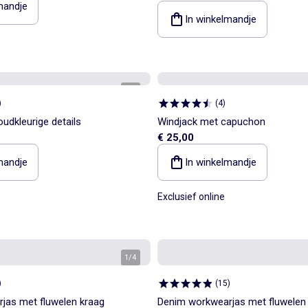
mandje
In winkelmandje
1
/
6
)
(
4
)
udkleurige details
Windjack met capuchon
€ 25,00
mandje
In winkelmandje
Exclusief online
1
/
4
)
(
15
)
jas met fluwelen kraag
Denim workwearjas met fluwelen