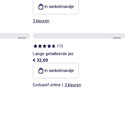
In winkelmandje
3 kleuren
1
/
6
1
/
5
(
12
)
Lange getailleerde jas
€ 32,00
In winkelmandje
Exclusief online
|
3 kleuren