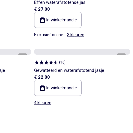
Effen waterafstotende jas
€ 27,00
In winkelmandje
Exclusief online
|
3 kleuren
1
/
8
1
/
5
(
10
)
sje
Gewatteerd en waterafstotend jasje
€ 22,00
In winkelmandje
4 kleuren