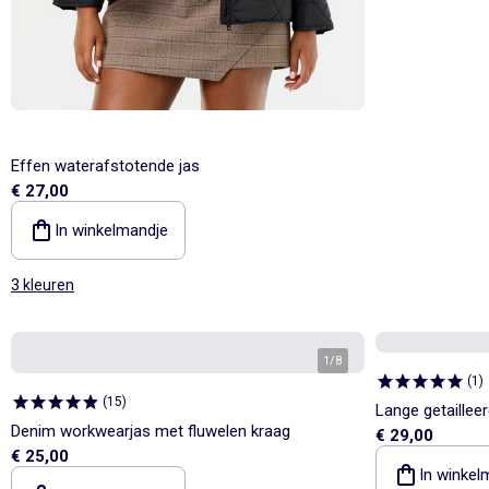
Effen waterafstotende jas
€ 27,00
In winkelmandje
3 kleuren
1
/
8
(
1
)
(
15
)
Lange getailleer
Denim workwearjas met fluwelen kraag
€ 29,00
€ 25,00
In winkel