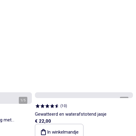
1
/
5
1
/
5
(
10
)
Gewatteerd en waterafstotend jasje
ag met
€ 22,00
In winkelmandje