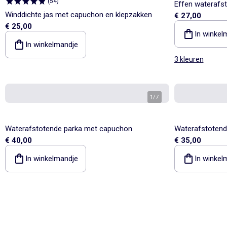
(
54
)
Effen waterafst
Winddichte jas met capuchon en klepzakken
€ 27,00
€ 25,00
In winkel
In winkelmandje
3 kleuren
1
/
7
Waterafstotende parka met capuchon
Waterafstotend
€ 40,00
€ 35,00
In winkelmandje
In winkel