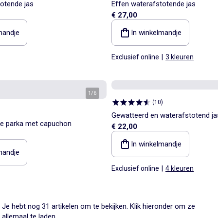
otende jas
Effen waterafstotende jas
€ 27,00
mandje
In winkelmandje
Exclusief online
|
3 kleuren
1
/
6
(
10
)
Gewatteerd en waterafstotend ja
e parka met capuchon
€ 22,00
In winkelmandje
mandje
Exclusief online
|
4 kleuren
Je hebt nog 31 artikelen om te bekijken. Klik hieronder om ze
allemaal te laden