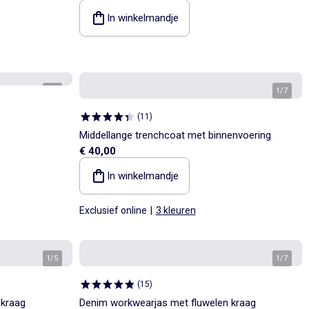
In winkelmandje
1
/
6
1
/
7
(
11
)
Middellange trenchcoat met binnenvoering
€ 40,00
In winkelmandje
Exclusief online
|
3 kleuren
1
/
5
1
/
7
(
15
)
 kraag
Denim workwearjas met fluwelen kraag