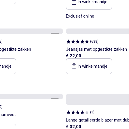
In winkelmandje
Exclusief online
1
/
4
8
)
(
638
)
pgestikte zakken
Jeansjas met opgestikte zakken
€ 22,00
mandje
In winkelmandje
1
/
3
9
)
(
1
)
uumvest
Lange getailleerde blazer met du
€ 32,00
knoopsluiting