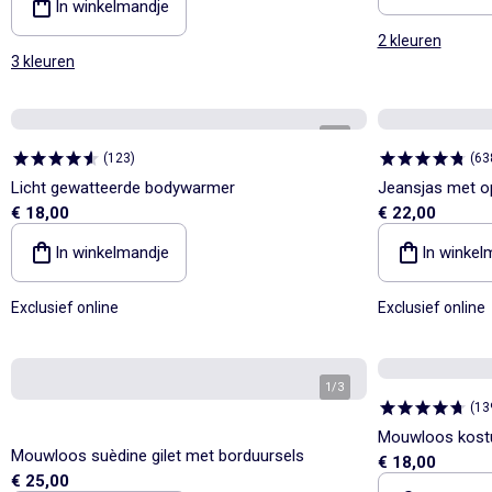
In winkelmandje
2 kleuren
3 kleuren
1
/
5
(
123
)
(
63
Licht gewatteerde bodywarmer
Jeansjas met o
€ 18,00
€ 22,00
In winkelmandje
In winkel
Exclusief online
Exclusief online
1
/
3
(
13
Mouwloos kost
Mouwloos suèdine gilet met borduursels
€ 18,00
€ 25,00