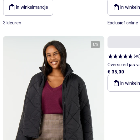
In winkelmandje
In winkel
3 kleuren
Exclusief online
1
/
5
(
40
Oversized jas v
€ 35,00
kraag
In winkel