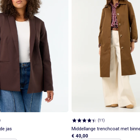
)
(
11
)
de jas
Middellange trenchcoat met binn
€ 40,00