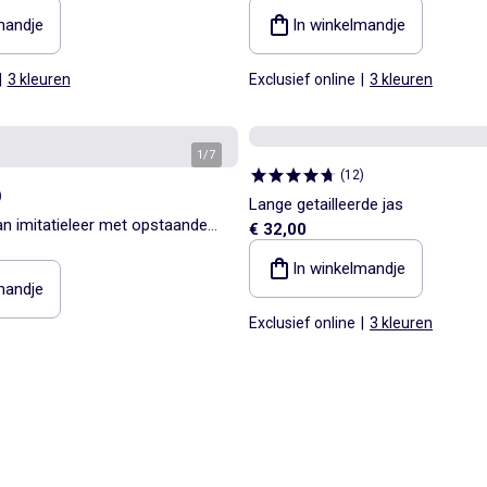
mandje
In winkelmandje
|
3 kleuren
Exclusief online
|
3 kleuren
1
/
7
(
12
)
)
Lange getailleerde jas
an imitatieleer met opstaande
€ 32,00
In winkelmandje
mandje
Exclusief online
|
3 kleuren