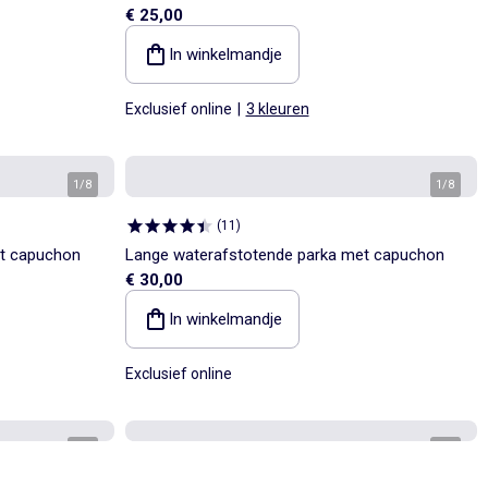
€ 25,00
In winkelmandje
Exclusief online
|
3 kleuren
1
/
8
1
/
8
(
11
)
et capuchon
Lange waterafstotende parka met capuchon
€ 30,00
In winkelmandje
Exclusief online
1
/
6
1
/
4