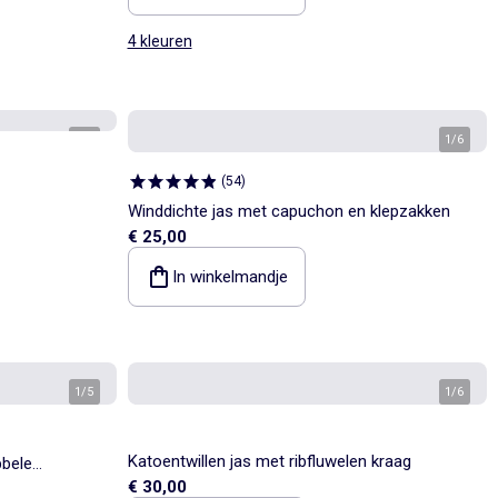
4 kleuren
1
/
5
1
/
6
(
54
)
Winddichte jas met capuchon en klepzakken
€ 25,00
In winkelmandje
1
/
5
1
/
6
Katoentwillen jas met ribfluwelen kraag
bbele
€ 30,00