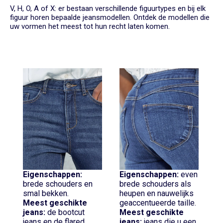
V, H, O, A of X: er bestaan verschillende figuurtypes en bij elk
figuur horen bepaalde jeansmodellen. Ontdek de modellen die
uw vormen het meest tot hun recht laten komen.
Eigenschappen:
Eigenschappen:
even
brede schouders en
brede schouders als
smal bekken.
heupen en nauwelijks
Meest geschikte
geaccentueerde taille.
jeans:
de bootcut
Meest geschikte
jeans en de flared
jeans:
jeans die u een