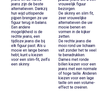
jeans zijn de beste
vrouwelijk figuur
alternatieven. Dankzij
bezorgen.
hun wijd uitlopende
De skinny en slim fit,
pijpen brengen ze uw
zeer vrouwelijke
figuur terug in balans.
alternatieven die uw
Een andere
mooie benen en
mogelijkheid is de
vormen in de kijker
rechte jeans, een
zetten.
tijdloze jeans die bij
De rechte jeans die
elk figuur past. Als u
mooi rond uw lichaam
mooie en lange benen
valt zonder het te veel
hebt, kunt u kiezen
te benadrukken.
voor een slim-fit, zelfs
Dames met ronde
een skinny.
billen kiezen voor een
jeans met een normale
of hoge taille. Anderen
kiezen voor een lage
taille om een volume-
effect te creëren.