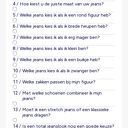
4
/
Hoe kiest u de juiste maat van uw jeans?
5
/
Welke jeans kies ik als ik een rond figuur heb?
6
/
Welke jeans kies ik als ik brede heupen heb?
7
/
Welke jeans kies ik als ik erg mager ben?
8
/
Welke jeans kies ik als ik klein ben?
9
/
Welke jeans kies ik als ik een buikje heb?
Push-up jeans
10
/
Welke jeans kies ik als ik zwanger ben?
11
/
Welke zakken passen bij mijn figuur?
De push-up jeans
12
/
Met welke schoenen combineer ik mijn
jeans?
Jeans met lage taille
13
/
Moet ik een stretch jeans of een klassieke
jeans dragen?
Jeans zonder achterzakken
14
/
Is een total jeanslook nog een goede keuze?