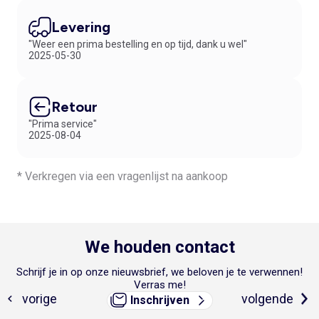
31
40/42
handtas
Levering
32
42
"Weer een prima bestelling en op tijd, dank u wel"
2025-05-30
34
44
36
46
Retour
"Prima service"
2025-08-04
* Verkregen via een vragenlijst na aankoop
We houden contact
Schrijf je in op onze nieuwsbrief, we beloven je te verwennen!
Verras me!
Inschrijven