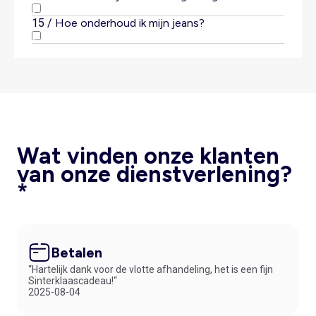
Hoge en uit elkaar liggende zakken
15
/
Hoe onderhoud ik mijn jeans?
US-maat
Franse maat
24
34
Wat vinden onze klanten
25
34/36
van onze dienstverlening?
*
jeanshemd
26
36
27
36/38
28
38
Betalen
“Hartelijk dank voor de vlotte afhandeling, het is een fijn
29
38/40
Sinterklaascadeau!“
2025-08-04
30
40
sierlijke juwelen