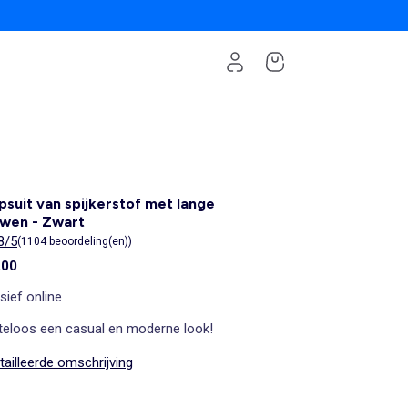
suit van spijkerstof met lange
wen - Zwart
8/5
(1104 beoordeling(en))
,00
sief online
teloos een casual en moderne look!
ailleerde omschrijving