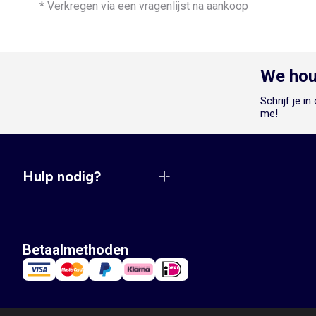
* Verkregen via een vragenlijst na aankoop
We hou
Schrijf je i
me!
Hulp nodig?
Betaalmethoden