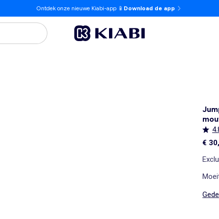
Ontdek onze nieuwe Kiabi-app 📱
Download de app
Jump
mou
4.
€ 30
Exclu
Moei
Gedet