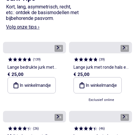
Kort, lang, asymmetrisch, recht,
etc.: ontdek de basismodellen met
bijbehorende pasvorm.
Volg onze tips ›
1
/
4
1
/
3
(
139
)
(
39
)
Lange bedrukte jurk met
Lange jurk met ronde hals en
€ 25,00
€ 25,00
bandjes
decolleté
In winkelmandje
In winkelmandje
Exclusief online
1
/
4
1
/
5
(
26
)
(
46
)