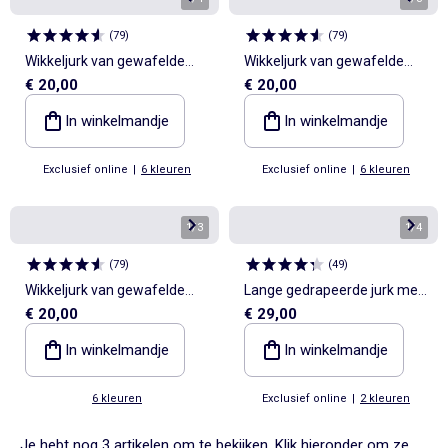
(
79
)
(
79
)
Wikkeljurk van gewafelde
Wikkeljurk van gewafelde
€ 20,00
€ 20,00
stof
stof
In winkelmandje
In winkelmandje
Exclusief online
|
6 kleuren
Exclusief online
|
6 kleuren
1
/
3
1
/
4
(
79
)
(
49
)
Wikkeljurk van gewafelde
Lange gedrapeerde jurk met
€ 20,00
€ 29,00
stof
fantasiejuweel
In winkelmandje
In winkelmandje
6 kleuren
Exclusief online
|
2 kleuren
Je hebt nog 3 artikelen om te bekijken. Klik hieronder om ze