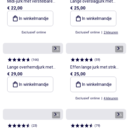
Midi-jurk met verstelbare
Lange overslagjurk met
€ 22,00
€ 25,00
bandjes
lagen
In winkelmandje
In winkelmandje
Exclusief online
Exclusief online
|
2 kleuren
1
/
5
1
/
4
(
166
)
(
59
)
Lange overhemdjurk met
Effen lange jurk met strik
€ 29,00
€ 25,00
korte mouwen
aan de voorkant
In winkelmandje
In winkelmandje
Exclusief online
|
4 kleuren
1
/
4
1
/
5
(
23
)
(
79
)