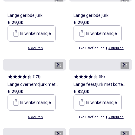
1
/
5
1
/
4
Lange geribde jurk
Lange geribde jurk
€ 29,00
€ 29,00
In winkelmandje
In winkelmandje
4 kleuren
Exclusief online
|
4 kleuren
1
/
3
1
/
4
(
178
)
(
54
)
Lange overhemdjurk met
Lange feestjurk met korte
€ 29,00
€ 32,00
strikceintuur
mouwen
In winkelmandje
In winkelmandje
4 kleuren
Exclusief online
|
2 kleuren
1
/
4
1
/
3