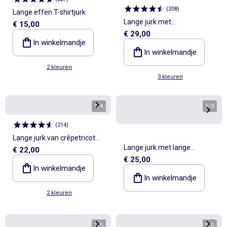
(
208
)
Lange effen T-shirtjurk
Lange jurk met
€ 15,00
€ 29,00
overslagkraag en
In winkelmandje
fantasiejuweel
In winkelmandje
2 kleuren
3 kleuren
1
/
4
1
/
3
(
214
)
Lange jurk van crêpetricot
Lange jurk met lange
€ 22,00
met smalle bandjes
€ 25,00
mouwen en bloemenprint
In winkelmandje
In winkelmandje
2 kleuren
1
/
5
1
/
5