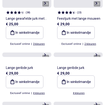
1
/
3
1
/
5
(
38
)
(
23
)
Lange gewafelde jurk met
Feestjurk met lange mouwen
€ 25,00
€ 29,00
goudkleurige broche
In winkelmandje
In winkelmandje
Exclusief online
|
3 kleuren
Exclusief online
|
2 kleuren
1
/
5
1
/
5
Lange geribde jurk
Lange geribde jurk
€ 29,00
€ 29,00
In winkelmandje
In winkelmandje
Exclusief online
|
4 kleuren
4 kleuren