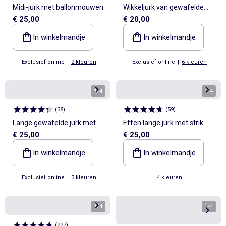
Midi-jurk met ballonmouwen
Wikkeljurk van gewafelde
€ 25,00
€ 20,00
stof
In winkelmandje
In winkelmandje
Exclusief online
|
2 kleuren
Exclusief online
|
6 kleuren
1
/
4
1
/
4
(
38
)
(
59
)
Lange gewafelde jurk met
Effen lange jurk met strik
€ 25,00
€ 25,00
goudkleurige broche
aan de voorkant
In winkelmandje
In winkelmandje
Exclusief online
|
3 kleuren
4 kleuren
1
/
4
1
/
4
(
227
)