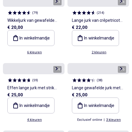
1
/
3
1
/
4
(
79
)
(
214
)
Wikkeljurk van gewafelde
Lange jurk van crêpetricot
€ 20,00
€ 22,00
stof
met smalle bandjes
In winkelmandje
In winkelmandje
6 kleuren
2 kleuren
1
/
4
1
/
5
(
59
)
(
38
)
Effen lange jurk met strik
Lange gewafelde jurk met
€ 25,00
€ 25,00
aan de voorkant
goudkleurige broche
In winkelmandje
In winkelmandje
4 kleuren
Exclusief online
|
3 kleuren