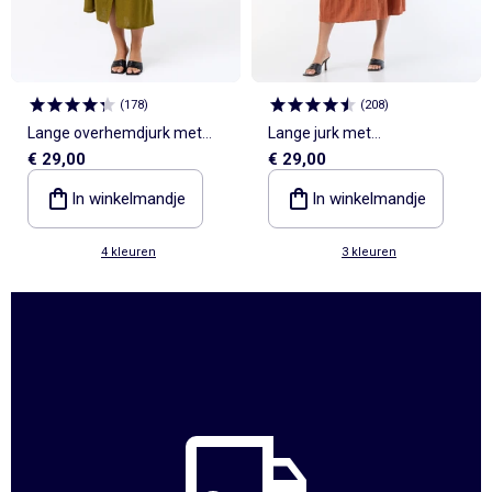
(
178
)
(
208
)
Lange overhemdjurk met
Lange jurk met
€ 29,00
€ 29,00
strikceintuur
overslagkraag en
fantasiejuweel
In winkelmandje
In winkelmandje
4 kleuren
3 kleuren