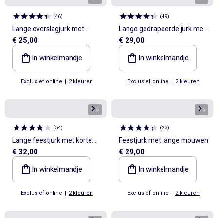
(
46
)
(
49
)
Lange overslagjurk met
Lange gedrapeerde jurk met
€ 25,00
€ 29,00
lagen
fantasiejuweel
In winkelmandje
In winkelmandje
Exclusief online
|
2 kleuren
Exclusief online
|
2 kleuren
1
/
5
1
/
5
(
54
)
(
23
)
Lange feestjurk met korte
Feestjurk met lange mouwen
€ 32,00
€ 29,00
mouwen
In winkelmandje
In winkelmandje
Exclusief online
|
2 kleuren
Exclusief online
|
2 kleuren