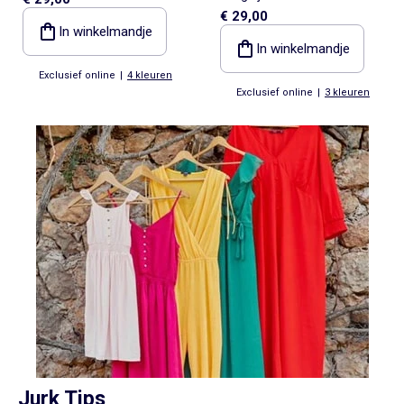
strikceintuur
€ 29,00
overslagkraag en
In winkelmandje
fantasiejuweel
In winkelmandje
Exclusief online
|
4 kleuren
Exclusief online
|
3 kleuren
Jurk Tips