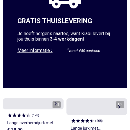
GRATIS THUISLEVERING
Je hoeft nergens naartoe, want Kiabi levert bij
jou thuis binnen
3-4 werkdagen
!
Meer informatie ›
*
vanaf €50 aankoop
1
/
3
1
/
4
(
178
)
(
208
)
Lange overhemdjurk met
Lange jurk met
€ 29,00