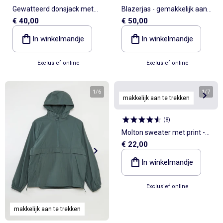
Gewatteerd donsjack met
Blazerjas - gemakkelijk aan
€ 40,00
€ 50,00
capuchon
te trekken collectie
In winkelmandje
In winkelmandje
Exclusief online
Exclusief online
1
/
6
1
/
7
makkelijk aan te trekken
(
8
)
Molton sweater met print -
€ 22,00
Gemakkelijk aan te trekken
In winkelmandje
Exclusief online
makkelijk aan te trekken