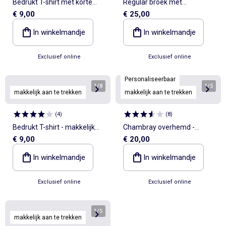
Bedrukt T-shirt met korte
Regular broek met
€ 9,00
€ 25,00
mouwen - gemakkelijk aan
klepzakken - gemakkelijk
te trekken collectie
aan te trekken collectie
In winkelmandje
In winkelmandje
Exclusief online
Exclusief online
Personaliseerbaar
1
/
8
1
/
5
makkelijk aan te trekken
makkelijk aan te trekken
(
4
)
(
8
)
Bedrukt T-shirt - makkelijk
Chambray overhemd -
€ 9,00
€ 20,00
aan te trekken collectie
collectie makkelijk aan te
trekken
In winkelmandje
In winkelmandje
Exclusief online
Exclusief online
1
/
5
makkelijk aan te trekken