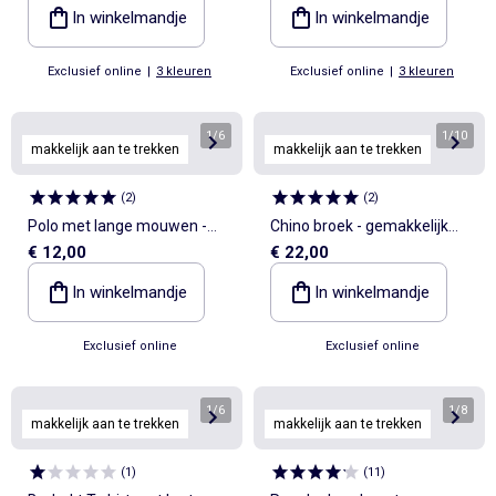
collectie
collectie
In winkelmandje
In winkelmandje
Exclusief online
|
3 kleuren
Exclusief online
|
3 kleuren
1
/
6
1
/
10
makkelijk aan te trekken
makkelijk aan te trekken
(
2
)
(
2
)
Polo met lange mouwen -
Chino broek - gemakkelijk
€ 12,00
€ 22,00
makkelijk aan te trekken
aan te trekken collectie
collectie
In winkelmandje
In winkelmandje
Exclusief online
Exclusief online
1
/
6
1
/
8
makkelijk aan te trekken
makkelijk aan te trekken
(
1
)
(
11
)