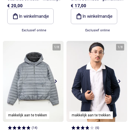
€ 20,00
€ 17,00
aan te trekken
aan te trekken collectie
In winkelmandje
In winkelmandje
Exclusief online
Exclusief online
1
/
8
1
/
8
makkelijk aan te trekken
makkelijk aan te trekken
(
14
)
(
6
)