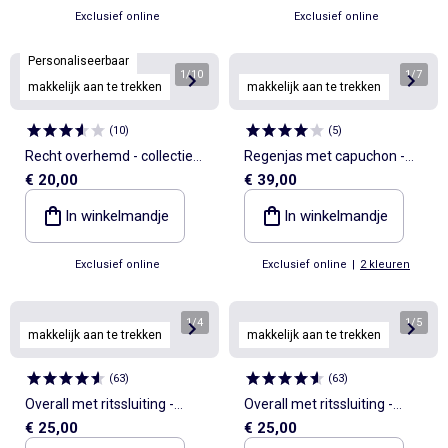
Exclusief online
Exclusief online
Personaliseerbaar
1
/
10
1
/
7
makkelijk aan te trekken
makkelijk aan te trekken
(
10
)
(
5
)
Recht overhemd - collectie
Regenjas met capuchon -
€ 20,00
€ 39,00
makkelijk aan te trekken
collectie gemakkelijk aan te
trekken
In winkelmandje
In winkelmandje
Exclusief online
Exclusief online
|
2 kleuren
1
/
4
1
/
5
makkelijk aan te trekken
makkelijk aan te trekken
(
63
)
(
63
)
Overall met ritssluiting -
Overall met ritssluiting -
€ 25,00
€ 25,00
gemakkelijk aan te trekken
gemakkelijk aan te trekken