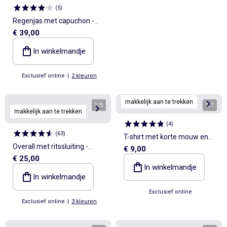
(
5
)
Regenjas met capuchon -
€ 39,00
collectie gemakkelijk aan te
trekken
In winkelmandje
Exclusief online
|
2 kleuren
makkelijk aan te trekken
1
/
5
1
/
7
makkelijk aan te trekken
(
4
)
(
63
)
T-shirt met korte mouw en
Overall met ritssluiting -
€ 9,00
print - So Easy
€ 25,00
gemakkelijk aan te trekken
In winkelmandje
collectie
In winkelmandje
Exclusief online
Exclusief online
|
3 kleuren