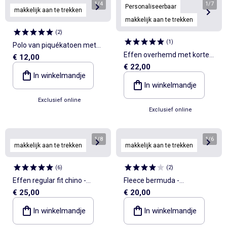
1
/
4
1
/
7
Personaliseerbaar
makkelijk aan te trekken
makkelijk aan te trekken
(
2
)
(
1
)
Polo van piquékatoen met
Effen overhemd met korte
€ 12,00
geborduurd detail op de
€ 22,00
mouwen van linnenmix -
borst
In winkelmandje
collectie makkelijk aan te
In winkelmandje
trekken
Exclusief online
Exclusief online
1
/
8
1
/
6
makkelijk aan te trekken
makkelijk aan te trekken
(
6
)
(
2
)
Effen regular fit chino -
Fleece bermuda -
€ 25,00
€ 20,00
gemakkelijk aan te trekken
gemakkelijk aan te trekken
collectie
collectie
In winkelmandje
In winkelmandje