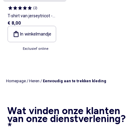
(
2
)
T-shirt van jerseytricot -
€ 8,00
collectie makkelijk aan te
trekken
In winkelmandje
Exclusief online
Homepage
/
Heren
/
Eenvoudig aan te trekken kleding
Wat vinden onze klanten
van onze dienstverlening?
*