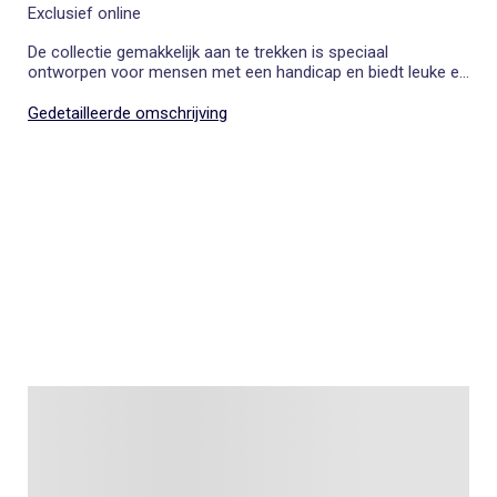
Exclusief online
De collectie gemakkelijk aan te trekken is speciaal
ontworpen voor mensen met een handicap en biedt leuke en
aangepaste kleding die het aankleden vergemakkelijkt.
Kenmerken: Regenjas, waterafstotend, capuchon,
Gedetailleerde omschrijving
ritsopeningen bij de manchetten en aan de zijkanten tot aan
de onderkant, over het hoofd aan te trekken, kangoeroezak,
elastische manchetten. Ons model draagt maat M.