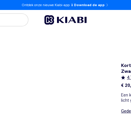
Ontdek onze nieuwe Kiabi-app 📱
Download de app
Kort
Zwa
4.
€ 20
Een k
licht
Gedet